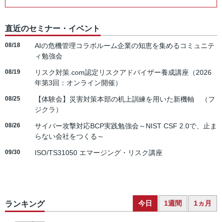
直近のセミナー・イベント
08/18
AIの危機管理コラボルーム企業の知恵を集めるコミュニテ
ィ勉強会
08/19
リスク対策.com認定リスクアドバイザー養成講座（2026
年第3回：オンライン開催）
08/25
【体験会】災害対策本部の机上訓練を用いた新機軸 （フ
ジクラ）
08/26
サイバー攻撃対応BCP実践勉強会～NIST CSF 2.0で、止ま
らない会社をつくる～
09/30
ISO/TS31050 エマージング・リスク講座
今日
1週間
1ヵ月
ランキング