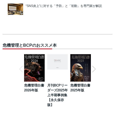
“SNS炎上”に対する「予防」と「初動」を専門家が解説
危機管理とBCPのおススメ本
危機管理白書
月刊BCPリー
危機管理白書
2023年防災・
2026年版
ダーズ2025年
2025年版
BCP・リスク
上半期事例集
マネジメント
【永久保存
事例集【永久
版】
保存版】