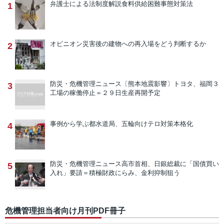
弁護士による法制度解説
食料供給困難事態対策法
1
オピニオン
災害後の建物への再入場をどう判断するか
2
防災・危機管理ニュース
〔熊本地震影響〕トヨタ、福岡３
3
工場の稼働停止＝２９日生産再開予定
事例から学ぶ
都水道局、五輪向けテロ対策本格化
4
防災・危機管理ニュース
高市首相、日銀総裁に「国債買い
5
入れ」要請＝積極財政にらみ、金利抑制狙う
危機管理担当者向け月刊PDF冊子