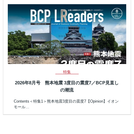
特集
2026年8月号 熊本地震 3度目の震度7／BCP見直し
の潮流
Contents＜特集1＞熊本地震3度目の震度7【Opinion】イオン
モール…