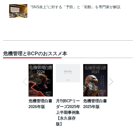
“SNS炎上”に対する「予防」と「初動」を専門家が解説
危機管理とBCPのおススメ本
危機管理白書
月刊BCPリー
危機管理白書
2023年防災・
2026年版
ダーズ2025年
2025年版
BCP・リスク
上半期事例集
マネジメント
【永久保存
事例集【永久
版】
保存版】