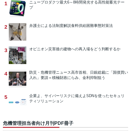
ニュープロダクツ
最大6～8時間発光する高性能蓄光テー
1
プ
弁護士による法制度解説
食料供給困難事態対策法
2
オピニオン
災害後の建物への再入場をどう判断するか
3
防災・危機管理ニュース
高市首相、日銀総裁に「国債買い
4
入れ」要請＝積極財政にらみ、金利抑制狙う
企業よ、サイバーリスクに備えよ
SDNを使ったセキュリ
5
ティソリューション
危機管理担当者向け月刊PDF冊子