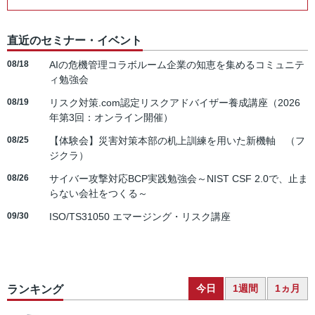
直近のセミナー・イベント
08/18
AIの危機管理コラボルーム企業の知恵を集めるコミュニテ
ィ勉強会
08/19
リスク対策.com認定リスクアドバイザー養成講座（2026
年第3回：オンライン開催）
08/25
【体験会】災害対策本部の机上訓練を用いた新機軸 （フ
ジクラ）
08/26
サイバー攻撃対応BCP実践勉強会～NIST CSF 2.0で、止ま
らない会社をつくる～
09/30
ISO/TS31050 エマージング・リスク講座
今日
1週間
1ヵ月
ランキング