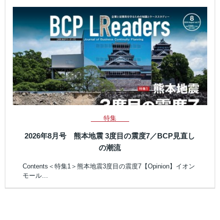
特集
2026年8月号 熊本地震 3度目の震度7／BCP見直し
の潮流
Contents＜特集1＞熊本地震3度目の震度7【Opinion】イオン
モール…