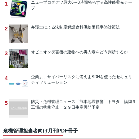
ニュープロダクツ
最大6～8時間発光する高性能蓄光テー
1
プ
弁護士による法制度解説
食料供給困難事態対策法
2
オピニオン
災害後の建物への再入場をどう判断するか
3
企業よ、サイバーリスクに備えよ
SDNを使ったセキュリ
4
ティソリューション
防災・危機管理ニュース
〔熊本地震影響〕トヨタ、福岡３
5
工場の稼働停止＝２９日生産再開予定
危機管理担当者向け月刊PDF冊子