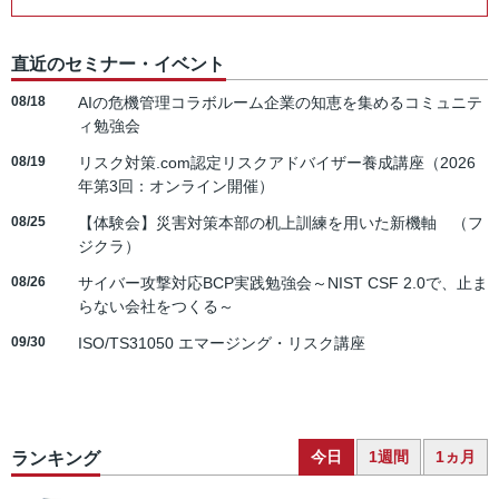
直近のセミナー・イベント
08/18
AIの危機管理コラボルーム企業の知恵を集めるコミュニテ
ィ勉強会
08/19
リスク対策.com認定リスクアドバイザー養成講座（2026
年第3回：オンライン開催）
08/25
【体験会】災害対策本部の机上訓練を用いた新機軸 （フ
ジクラ）
08/26
サイバー攻撃対応BCP実践勉強会～NIST CSF 2.0で、止ま
らない会社をつくる～
09/30
ISO/TS31050 エマージング・リスク講座
今日
1週間
1ヵ月
ランキング