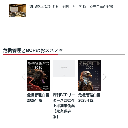
“SNS炎上”に対する「予防」と「初動」を専門家が解説
危機管理とBCPのおススメ本
危機管理白書
月刊BCPリー
危機管理白書
2023年防災・
2026年版
ダーズ2025年
2025年版
BCP・リスク
上半期事例集
マネジメント
【永久保存
事例集【永久
版】
保存版】