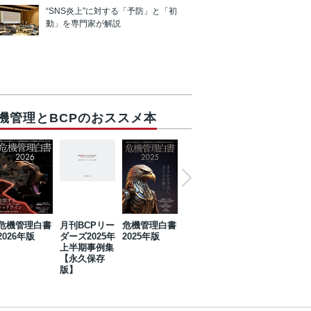
“SNS炎上”に対する「予防」と「初
動」を専門家が解説
機管理とBCPのおススメ本
危機管理白書
月刊BCPリー
危機管理白書
2023年防災・
危機管理白書
2026年版
ダーズ2025年
2025年版
BCP・リスク
2024年版
上半期事例集
マネジメント
【永久保存
事例集【永久
版】
保存版】