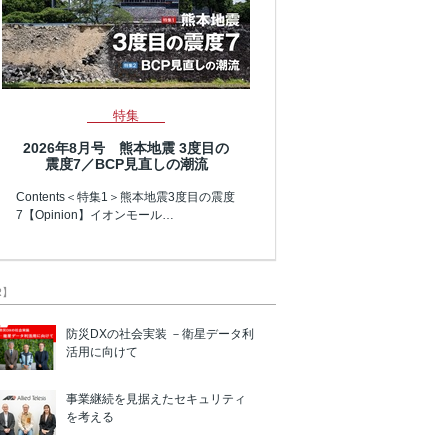
特集
2026年8月号 熊本地震 3度目の
震度7／BCP見直しの潮流
Contents＜特集1＞熊本地震3度目の震度
7【Opinion】イオンモール…
R】
防災DXの社会実装 －衛星データ利
活用に向けて
事業継続を見据えたセキュリティ
を考える