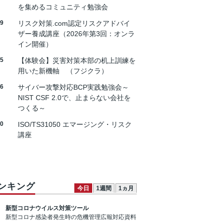
を集めるコミュニティ勉強会
19
リスク対策.com認定リスクアドバイ
ザー養成講座（2026年第3回：オンラ
イン開催）
25
【体験会】災害対策本部の机上訓練を
用いた新機軸 （フジクラ）
26
サイバー攻撃対応BCP実践勉強会～
NIST CSF 2.0で、止まらない会社を
つくる～
30
ISO/TS31050 エマージング・リスク
講座
ンキング
今日
1週間
1ヵ月
新型コロナウイルス対策ツール
新型コロナ感染者発生時の危機管理広報対応資料