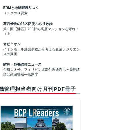
ERMと地球環境リスク
リスクの３要素
葛西優香の23区防災ぶらり散歩
第３回【港区】700棟の高層マンションを守れ！
（上）
オピニオン
イオンモール爆発事故から考える企業レジリエン
スの真価
防災・危機管理ニュース
台風１８号、フィリピン北部付近通過へ＝先島諸
島は高波警戒―気象庁
機管理担当者向け月刊PDF冊子