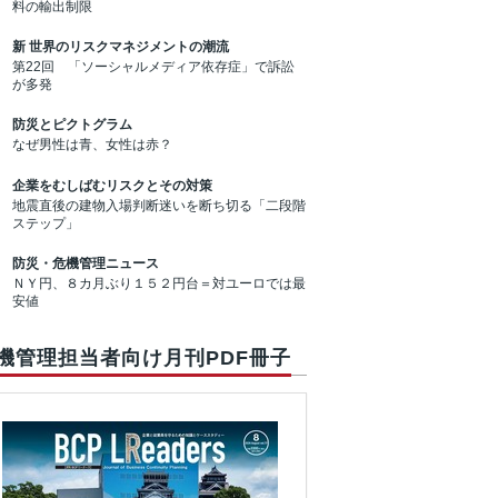
料の輸出制限
新 世界のリスクマネジメントの潮流
第22回 「ソーシャルメディア依存症」で訴訟
が多発
防災とピクトグラム
なぜ男性は青、女性は赤？
企業をむしばむリスクとその対策
地震直後の建物入場判断迷いを断ち切る「二段階
ステップ」
防災・危機管理ニュース
ＮＹ円、８カ月ぶり１５２円台＝対ユーロでは最
安値
機管理担当者向け月刊PDF冊子