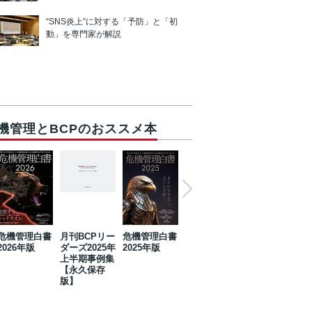
“SNS炎上”に対する「予防」と「初
動」を専門家が解説
機管理とBCPのおススメ本
危機管理白書
月刊BCPリー
危機管理白書
2023年防災・
危機管理白書
2026年版
ダーズ2025年
2025年版
BCP・リスク
2024年版
上半期事例集
マネジメント
【永久保存
事例集【永久
版】
保存版】