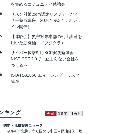
を集めるコミュニティ勉強会
19
リスク対策.com認定リスクアドバイ
ザー養成講座（2026年第3回：オンラ
イン開催）
25
【体験会】災害対策本部の机上訓練を
用いた新機軸 （フジクラ）
26
サイバー攻撃対応BCP実践勉強会～
NIST CSF 2.0で、止まらない会社を
つくる～
30
ISO/TS31050 エマージング・リスク
講座
ンキング
今日
1週間
1ヵ月
防災・危機管理ニュース
エネルギー危機、守り固める中国＝原油確保、燃