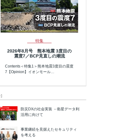
特集
2026年8月号 熊本地震 3度目の
震度7／BCP見直しの潮流
Contents＜特集1＞熊本地震3度目の震度
7【Opinion】イオンモール…
R】
防災DXの社会実装 －衛星データ利
活用に向けて
事業継続を見据えたセキュリティ
を考える