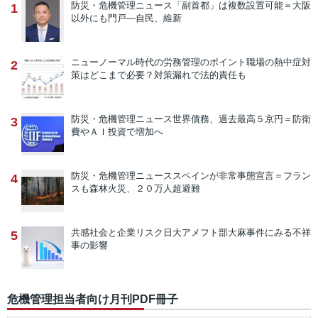
防災・危機管理ニュース
「副首都」は複数設置可能＝大阪
1
以外にも門戸―自民、維新
ニューノーマル時代の労務管理のポイント
職場の熱中症対
2
策はどこまで必要？対策漏れで法的責任も
防災・危機管理ニュース
世界債務、過去最高５京円＝防衛
3
費やＡＩ投資で増加へ
防災・危機管理ニュース
スペインが非常事態宣言＝フラン
4
スも森林火災、２０万人超避難
共感社会と企業リスク
日大アメフト部大麻事件にみる不祥
5
事の影響
危機管理担当者向け月刊PDF冊子