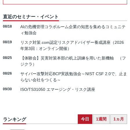
直近のセミナー・イベント
08/18
AIの危機管理コラボルーム企業の知恵を集めるコミュニテ
ィ勉強会
08/19
リスク対策.com認定リスクアドバイザー養成講座（2026
年第3回：オンライン開催）
08/25
【体験会】災害対策本部の机上訓練を用いた新機軸 （フ
ジクラ）
08/26
サイバー攻撃対応BCP実践勉強会～NIST CSF 2.0で、止ま
らない会社をつくる～
09/30
ISO/TS31050 エマージング・リスク講座
今日
1週間
1ヵ月
ランキング