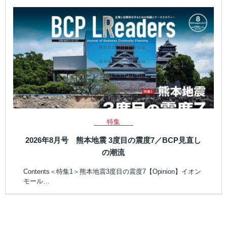
特集
2026年8月号 熊本地震 3度目の震度7／BCP見直し
の潮流
Contents＜特集1＞熊本地震3度目の震度7【Opinion】イオン
モール…