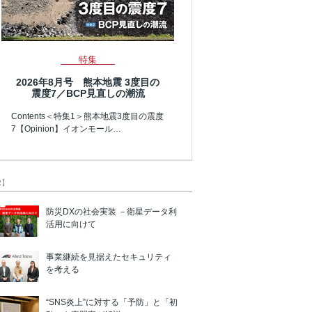
特集
2026年8月号 熊本地震 3度目の
震度7／BCP見直しの潮流
Contents＜特集1＞熊本地震3度目の震度
7【Opinion】イオンモール…
R】
防災DXの社会実装 －衛星データ利
活用に向けて
事業継続を見据えたセキュリティ
を考える
“SNS炎上”に対する「予防」と「初