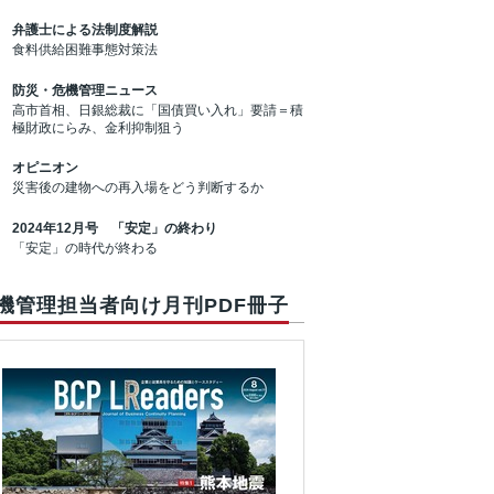
弁護士による法制度解説
食料供給困難事態対策法
防災・危機管理ニュース
高市首相、日銀総裁に「国債買い入れ」要請＝積
極財政にらみ、金利抑制狙う
オピニオン
災害後の建物への再入場をどう判断するか
2024年12月号 「安定」の終わり
「安定」の時代が終わる
機管理担当者向け月刊PDF冊子