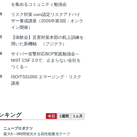
を集めるコミュニティ勉強会
19
リスク対策.com認定リスクアドバイ
ザー養成講座（2026年第3回：オンラ
イン開催）
25
【体験会】災害対策本部の机上訓練を
用いた新機軸 （フジクラ）
26
サイバー攻撃対応BCP実践勉強会～
NIST CSF 2.0で、止まらない会社を
つくる～
30
ISO/TS31050 エマージング・リスク
講座
ンキング
今日
1週間
1ヵ月
ニュープロダクツ
最大6～8時間発光する高性能蓄光テープ