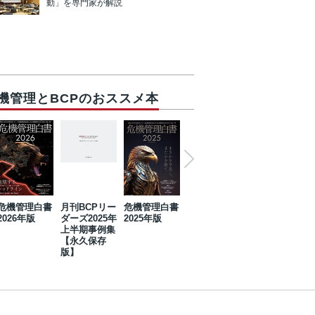
動」を専門家が解説
機管理とBCPのおススメ本
危機管理白書
月刊BCPリー
危機管理白書
2023年防災・
危機管理白書
2026年版
ダーズ2025年
2025年版
BCP・リスク
2024年版
上半期事例集
マネジメント
【永久保存
事例集【永久
版】
保存版】