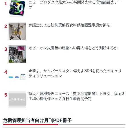
ニュープロダクツ
最大6～8時間発光する高性能蓄光テー
1
プ
弁護士による法制度解説
食料供給困難事態対策法
2
オピニオン
災害後の建物への再入場をどう判断するか
3
企業よ、サイバーリスクに備えよ
SDNを使ったセキュリ
4
ティソリューション
防災・危機管理ニュース
〔熊本地震影響〕トヨタ、福岡３
5
工場の稼働停止＝２９日生産再開予定
危機管理担当者向け月刊PDF冊子