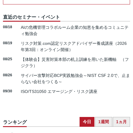
直近のセミナー・イベント
08/18
AIの危機管理コラボルーム企業の知恵を集めるコミュニテ
ィ勉強会
08/19
リスク対策.com認定リスクアドバイザー養成講座（2026
年第3回：オンライン開催）
08/25
【体験会】災害対策本部の机上訓練を用いた新機軸 （フ
ジクラ）
08/26
サイバー攻撃対応BCP実践勉強会～NIST CSF 2.0で、止ま
らない会社をつくる～
09/30
ISO/TS31050 エマージング・リスク講座
今日
1週間
1ヵ月
ランキング