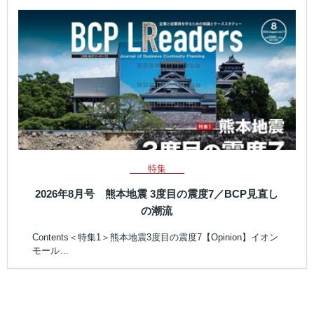
特集
2026年8月号 熊本地震 3度目の震度7／BCP見直し
の潮流
Contents＜特集1＞熊本地震3度目の震度7【Opinion】イオン
モール…