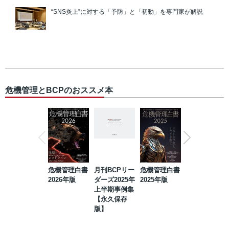
“SNS炎上”に対する「予防」と「初動」を専門家が解説
危機管理とBCPのおススメ本
危機管理白書
月刊BCPリー
危機管理白書
2023年防災・
2026年版
ダーズ2025年
2025年版
BCP・リスク
上半期事例集
マネジメント
【永久保存
事例集【永久
版】
保存版】