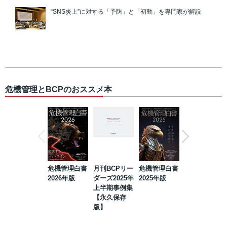
“SNS炎上”に対する「予防」と「初動」を専門家が解説
危機管理とBCPのおススメ本
危機管理白書
月刊BCPリー
危機管理白書
2023年防災・
2026年版
ダーズ2025年
2025年版
BCP・リスク
上半期事例集
マネジメント
【永久保存
事例集【永久
版】
保存版】