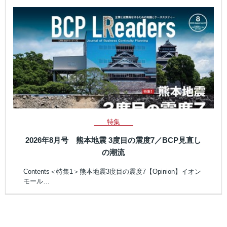
特集
2026年8月号 熊本地震 3度目の震度7／BCP見直し
の潮流
Contents＜特集1＞熊本地震3度目の震度7【Opinion】イオン
モール…