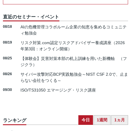
直近のセミナー・イベント
08/18
AIの危機管理コラボルーム企業の知恵を集めるコミュニテ
ィ勉強会
08/19
リスク対策.com認定リスクアドバイザー養成講座（2026
年第3回：オンライン開催）
08/25
【体験会】災害対策本部の机上訓練を用いた新機軸 （フ
ジクラ）
08/26
サイバー攻撃対応BCP実践勉強会～NIST CSF 2.0で、止ま
らない会社をつくる～
09/30
ISO/TS31050 エマージング・リスク講座
今日
1週間
1ヵ月
ランキング