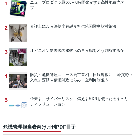
ニュープロダクツ
最大6～8時間発光する高性能蓄光テー
1
プ
弁護士による法制度解説
食料供給困難事態対策法
2
オピニオン
災害後の建物への再入場をどう判断するか
3
防災・危機管理ニュース
高市首相、日銀総裁に「国債買い
4
入れ」要請＝積極財政にらみ、金利抑制狙う
企業よ、サイバーリスクに備えよ
SDNを使ったセキュリ
5
ティソリューション
危機管理担当者向け月刊PDF冊子