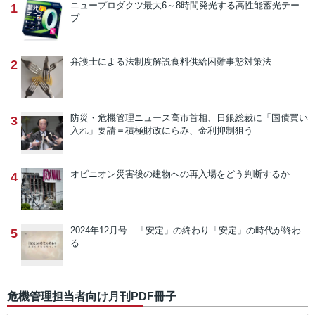
ニュープロダクツ
最大6～8時間発光する高性能蓄光テー
1
プ
弁護士による法制度解説
食料供給困難事態対策法
2
防災・危機管理ニュース
高市首相、日銀総裁に「国債買い
3
入れ」要請＝積極財政にらみ、金利抑制狙う
オピニオン
災害後の建物への再入場をどう判断するか
4
2024年12月号 「安定」の終わり
「安定」の時代が終わ
5
る
危機管理担当者向け月刊PDF冊子