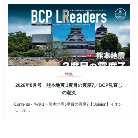
特集
2026年8月号 熊本地震 3度目の震度7／BCP見直し
の潮流
Contents＜特集1＞熊本地震3度目の震度7【Opinion】イオン
モール…