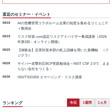
直近のセミナー・イベント
08/18
AIの危機管理コラボルーム企業の知恵を集めるコミュニテ
ィ勉強会
08/19
リスク対策.com認定リスクアドバイザー養成講座（2026
年第3回：オンライン開催）
08/25
【体験会】災害対策本部の机上訓練を用いた新機軸 （フ
ジクラ）
08/26
サイバー攻撃対応BCP実践勉強会～NIST CSF 2.0で、止ま
らない会社をつくる～
09/30
ISO/TS31050 エマージング・リスク講座
今日
1週間
1ヵ月
ランキング