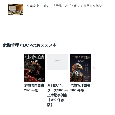
“SNS炎上”に対する「予防」と「初動」を専門家が解説
危機管理とBCPのおススメ本
危機管理白書
月刊BCPリー
危機管理白書
2023年防災・
2026年版
ダーズ2025年
2025年版
BCP・リスク
上半期事例集
マネジメント
【永久保存
事例集【永久
版】
保存版】