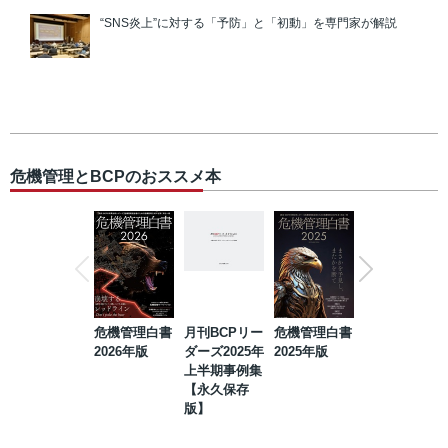
“SNS炎上”に対する「予防」と「初動」を専門家が解説
危機管理とBCPのおススメ本
危機管理白書
月刊BCPリー
危機管理白書
2023年防災・
2026年版
ダーズ2025年
2025年版
BCP・リスク
上半期事例集
マネジメント
【永久保存
事例集【永久
版】
保存版】