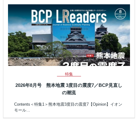
特集
2026年8月号 熊本地震 3度目の震度7／BCP見直し
の潮流
Contents＜特集1＞熊本地震3度目の震度7【Opinion】イオン
モール…