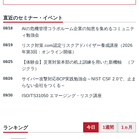
直近のセミナー・イベント
08/18
AIの危機管理コラボルーム企業の知恵を集めるコミュニテ
ィ勉強会
08/19
リスク対策.com認定リスクアドバイザー養成講座（2026
年第3回：オンライン開催）
08/25
【体験会】災害対策本部の机上訓練を用いた新機軸 （フ
ジクラ）
08/26
サイバー攻撃対応BCP実践勉強会～NIST CSF 2.0で、止ま
らない会社をつくる～
09/30
ISO/TS31050 エマージング・リスク講座
今日
1週間
1ヵ月
ランキング