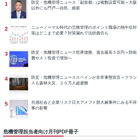
防災・危機管理ニュース
「副首都」は複数設置可能＝大阪
1
以外にも門戸―自民、維新
ニューノーマル時代の労務管理のポイント
職場の熱中症対
2
策はどこまで必要？対策漏れで法的責任も
防災・危機管理ニュース
世界債務、過去最高５京円＝防衛
3
費やＡＩ投資で増加へ
防災・危機管理ニュース
スペインが非常事態宣言＝フラン
4
スも森林火災、２０万人超避難
共感社会と企業リスク
日大アメフト部大麻事件にみる不祥
5
事の影響
危機管理担当者向け月刊PDF冊子