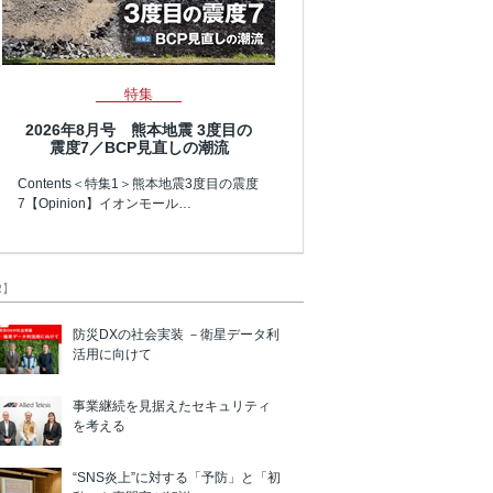
特集
2026年8月号 熊本地震 3度目の
震度7／BCP見直しの潮流
Contents＜特集1＞熊本地震3度目の震度
7【Opinion】イオンモール…
R】
防災DXの社会実装 －衛星データ利
活用に向けて
事業継続を見据えたセキュリティ
を考える
“SNS炎上”に対する「予防」と「初