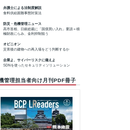
弁護士による法制度解説
食料供給困難事態対策法
防災・危機管理ニュース
高市首相、日銀総裁に「国債買い入れ」要請＝積
極財政にらみ、金利抑制狙う
オピニオン
災害後の建物への再入場をどう判断するか
企業よ、サイバーリスクに備えよ
SDNを使ったセキュリティソリューション
機管理担当者向け月刊PDF冊子