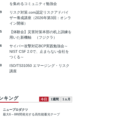
を集めるコミュニティ勉強会
19
リスク対策.com認定リスクアドバイ
ザー養成講座（2026年第3回：オンラ
イン開催）
25
【体験会】災害対策本部の机上訓練を
用いた新機軸 （フジクラ）
26
サイバー攻撃対応BCP実践勉強会～
NIST CSF 2.0で、止まらない会社を
つくる～
30
ISO/TS31050 エマージング・リスク
講座
ンキング
今日
1週間
1ヵ月
ニュープロダクツ
最大6～8時間発光する高性能蓄光テープ