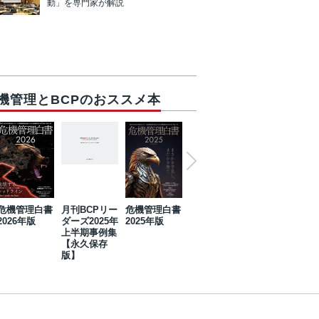
動」を専門家が解説
機管理とBCPのおススメ本
危機管理白書
月刊BCPリー
危機管理白書
2023年防災・
危機管理白書
2026年版
ダーズ2025年
2025年版
BCP・リスク
2024年版
上半期事例集
マネジメント
【永久保存
事例集【永久
版】
保存版】