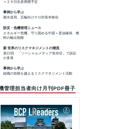
＝２９日生産再開予定
事例から学ぶ
都水道局、五輪向けテロ対策本格化
防災・危機管理ニュース
エネルギー危機、守り固める中国＝原油確保、燃
料の輸出制限
新 世界のリスクマネジメントの潮流
第22回 「ソーシャルメディア依存症」で訴訟
が多発
事例から学ぶ
組織の垣根を越えるリスクマネジメント活動
機管理担当者向け月刊PDF冊子