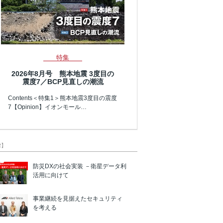
特集
2026年8月号 熊本地震 3度目の
震度7／BCP見直しの潮流
Contents＜特集1＞熊本地震3度目の震度
7【Opinion】イオンモール…
R】
防災DXの社会実装 －衛星データ利
活用に向けて
事業継続を見据えたセキュリティ
を考える