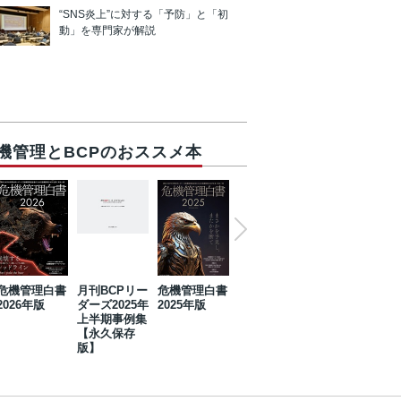
“SNS炎上”に対する「予防」と「初
動」を専門家が解説
機管理とBCPのおススメ本
危機管理白書
月刊BCPリー
危機管理白書
2023年防災・
危機管理白書
2026年版
ダーズ2025年
2025年版
BCP・リスク
2024年版
上半期事例集
マネジメント
【永久保存
事例集【永久
版】
保存版】