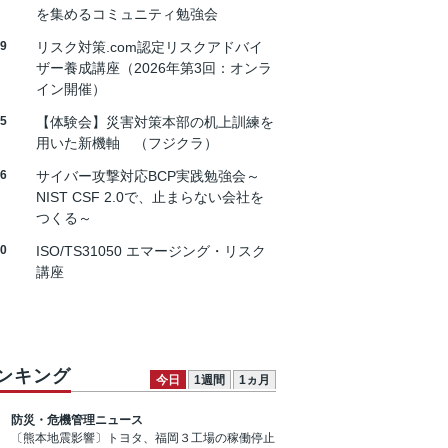
を集めるコミュニティ勉強会
19
リスク対策.com認定リスクアドバイ
ザー養成講座（2026年第3回：オンラ
イン開催）
25
【体験会】災害対策本部の机上訓練を
用いた新機軸 （フジクラ）
26
サイバー攻撃対応BCP実践勉強会～
NIST CSF 2.0で、止まらない会社を
つくる～
30
ISO/TS31050 エマージング・リスク
講座
ンキング
今日
1週間
1ヵ月
防災・危機管理ニュース
〔熊本地震影響〕トヨタ、福岡３工場の稼働停止