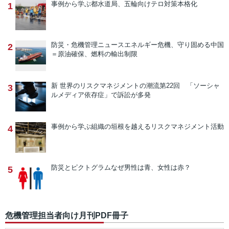
事例から学ぶ
都水道局、五輪向けテロ対策本格化
1
防災・危機管理ニュース
エネルギー危機、守り固める中国
2
＝原油確保、燃料の輸出制限
新 世界のリスクマネジメントの潮流
第22回 「ソーシャ
3
ルメディア依存症」で訴訟が多発
事例から学ぶ
組織の垣根を越えるリスクマネジメント活動
4
防災とピクトグラム
なぜ男性は青、女性は赤？
5
危機管理担当者向け月刊PDF冊子