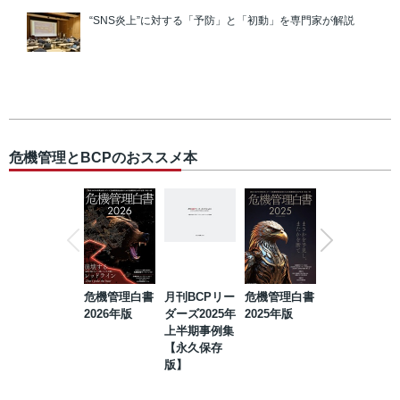
“SNS炎上”に対する「予防」と「初動」を専門家が解説
危機管理とBCPのおススメ本
危機管理白書
月刊BCPリー
危機管理白書
2023年防災・
2026年版
ダーズ2025年
2025年版
BCP・リスク
上半期事例集
マネジメント
【永久保存
事例集【永久
版】
保存版】