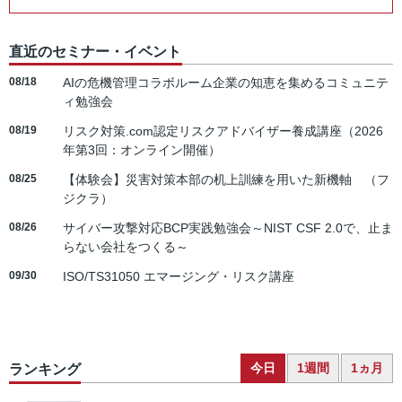
直近のセミナー・イベント
08/18
AIの危機管理コラボルーム企業の知恵を集めるコミュニテ
ィ勉強会
08/19
リスク対策.com認定リスクアドバイザー養成講座（2026
年第3回：オンライン開催）
08/25
【体験会】災害対策本部の机上訓練を用いた新機軸 （フ
ジクラ）
08/26
サイバー攻撃対応BCP実践勉強会～NIST CSF 2.0で、止ま
らない会社をつくる～
09/30
ISO/TS31050 エマージング・リスク講座
今日
1週間
1ヵ月
ランキング