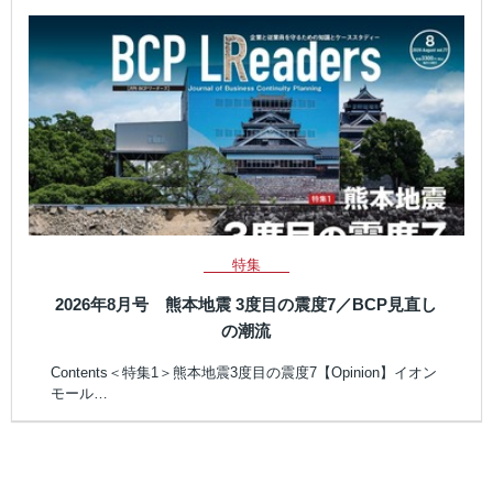
特集
2026年8月号 熊本地震 3度目の震度7／BCP見直し
の潮流
Contents＜特集1＞熊本地震3度目の震度7【Opinion】イオン
モール…