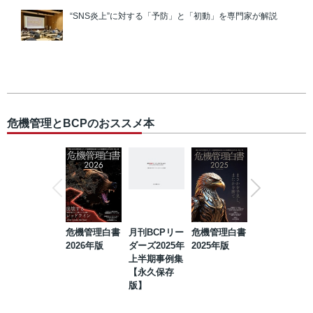
“SNS炎上”に対する「予防」と「初動」を専門家が解説
危機管理とBCPのおススメ本
危機管理白書
月刊BCPリー
危機管理白書
2023年防災・
2026年版
ダーズ2025年
2025年版
BCP・リスク
上半期事例集
マネジメント
【永久保存
事例集【永久
版】
保存版】