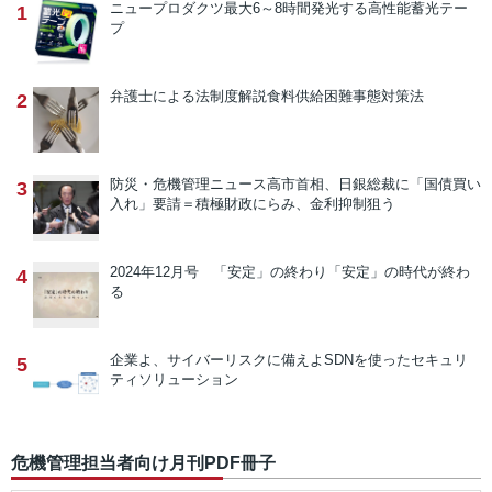
ニュープロダクツ
最大6～8時間発光する高性能蓄光テー
1
プ
弁護士による法制度解説
食料供給困難事態対策法
2
防災・危機管理ニュース
高市首相、日銀総裁に「国債買い
3
入れ」要請＝積極財政にらみ、金利抑制狙う
2024年12月号 「安定」の終わり
「安定」の時代が終わ
4
る
企業よ、サイバーリスクに備えよ
SDNを使ったセキュリ
5
ティソリューション
危機管理担当者向け月刊PDF冊子