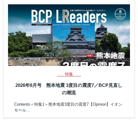
特集
2026年8月号 熊本地震 3度目の震度7／BCP見直し
の潮流
Contents＜特集1＞熊本地震3度目の震度7【Opinion】イオン
モール…