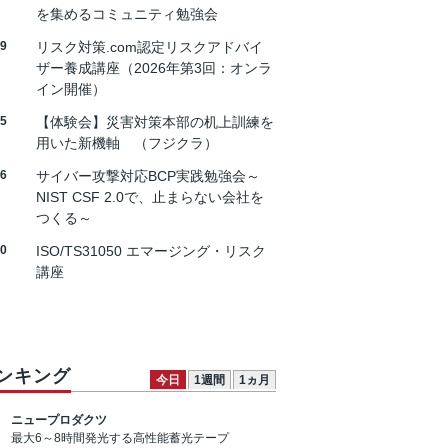
を集めるコミュニティ勉強会
19
リスク対策.com認定リスクアドバイ
ザー養成講座（2026年第3回：オンラ
イン開催）
25
【体験会】災害対策本部の机上訓練を
用いた新機軸 （フジクラ）
26
サイバー攻撃対応BCP実践勉強会～
NIST CSF 2.0で、止まらない会社を
つくる～
30
ISO/TS31050 エマージング・リスク
講座
ンキング
今日
1週間
1ヵ月
ニュープロダクツ
最大6～8時間発光する高性能蓄光テープ