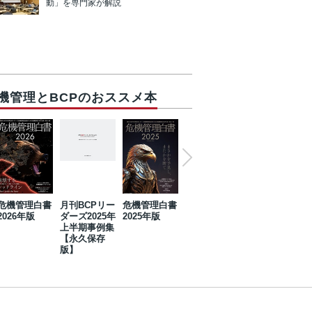
動」を専門家が解説
機管理とBCPのおススメ本
危機管理白書
月刊BCPリー
危機管理白書
2023年防災・
危機管理白書
2026年版
ダーズ2025年
2025年版
BCP・リスク
2024年版
上半期事例集
マネジメント
【永久保存
事例集【永久
版】
保存版】