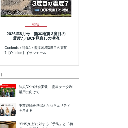
特集
2026年8月号 熊本地震 3度目の
震度7／BCP見直しの潮流
Contents＜特集1＞熊本地震3度目の震度
7【Opinion】イオンモール…
R】
防災DXの社会実装 －衛星データ利
活用に向けて
事業継続を見据えたセキュリティ
を考える
“SNS炎上”に対する「予防」と「初