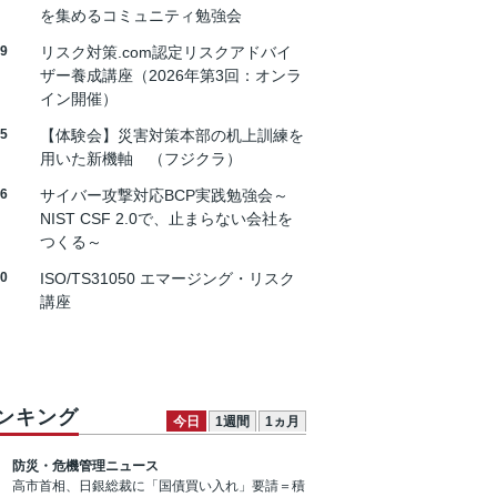
を集めるコミュニティ勉強会
19
リスク対策.com認定リスクアドバイ
ザー養成講座（2026年第3回：オンラ
イン開催）
25
【体験会】災害対策本部の机上訓練を
用いた新機軸 （フジクラ）
26
サイバー攻撃対応BCP実践勉強会～
NIST CSF 2.0で、止まらない会社を
つくる～
30
ISO/TS31050 エマージング・リスク
講座
ンキング
今日
1週間
1ヵ月
防災・危機管理ニュース
高市首相、日銀総裁に「国債買い入れ」要請＝積