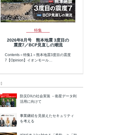
特集
2026年8月号 熊本地震 3度目の
震度7／BCP見直しの潮流
Contents＜特集1＞熊本地震3度目の震度
7【Opinion】イオンモール…
R】
防災DXの社会実装 －衛星データ利
活用に向けて
事業継続を見据えたセキュリティ
を考える