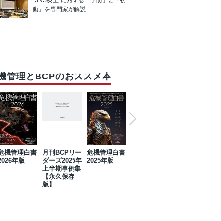
“SNS炎上”に対する「予防」と「初
動」を専門家が解説
機管理とBCPのおススメ本
危機管理白書
月刊BCPリー
危機管理白書
2023年防災・
危機管理白書
2026年版
ダーズ2025年
2025年版
BCP・リスク
2024年版
上半期事例集
マネジメント
【永久保存
事例集【永久
版】
保存版】