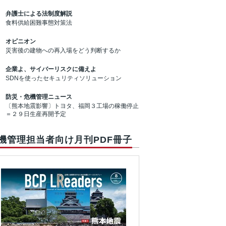
弁護士による法制度解説
食料供給困難事態対策法
オピニオン
災害後の建物への再入場をどう判断するか
企業よ、サイバーリスクに備えよ
SDNを使ったセキュリティソリューション
防災・危機管理ニュース
〔熊本地震影響〕トヨタ、福岡３工場の稼働停止
＝２９日生産再開予定
機管理担当者向け月刊PDF冊子