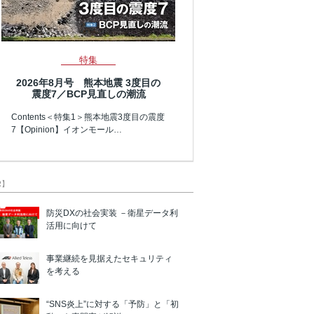
特集
2026年8月号 熊本地震 3度目の
震度7／BCP見直しの潮流
Contents＜特集1＞熊本地震3度目の震度
7【Opinion】イオンモール…
R】
防災DXの社会実装 －衛星データ利
活用に向けて
事業継続を見据えたセキュリティ
を考える
“SNS炎上”に対する「予防」と「初