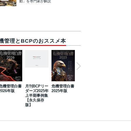
動」を専門家が解説
機管理とBCPのおススメ本
危機管理白書
月刊BCPリー
危機管理白書
2023年防災・
危機管理白書
2026年版
ダーズ2025年
2025年版
BCP・リスク
2024年版
上半期事例集
マネジメント
【永久保存
事例集【永久
版】
保存版】