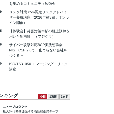
を集めるコミュニティ勉強会
19
リスク対策.com認定リスクアドバイ
ザー養成講座（2026年第3回：オンラ
イン開催）
25
【体験会】災害対策本部の机上訓練を
用いた新機軸 （フジクラ）
26
サイバー攻撃対応BCP実践勉強会～
NIST CSF 2.0で、止まらない会社を
つくる～
30
ISO/TS31050 エマージング・リスク
講座
ンキング
今日
1週間
1ヵ月
ニュープロダクツ
最大6～8時間発光する高性能蓄光テープ