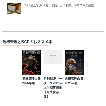
“SNS炎上”に対する「予防」と「初動」を専門家が解説
危機管理とBCPのおススメ本
危機管理白書
月刊BCPリー
危機管理白書
2023年防災・
2026年版
ダーズ2025年
2025年版
BCP・リスク
上半期事例集
マネジメント
【永久保存
事例集【永久
版】
保存版】