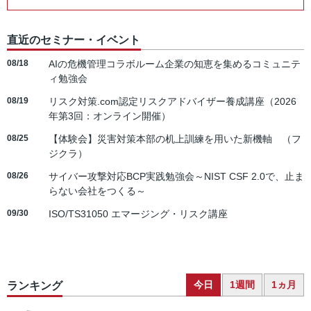
直近のセミナー・イベント
08/18
AIの危機管理コラボルーム企業の知恵を集めるコミュニテ
ィ勉強会
08/19
リスク対策.com認定リスクアドバイザー養成講座（2026
年第3回：オンライン開催）
08/25
【体験会】災害対策本部の机上訓練を用いた新機軸 （フ
ジクラ）
08/26
サイバー攻撃対応BCP実践勉強会～NIST CSF 2.0で、止ま
らない会社をつくる～
09/30
ISO/TS31050 エマージング・リスク講座
今日
1週間
1ヵ月
ランキング