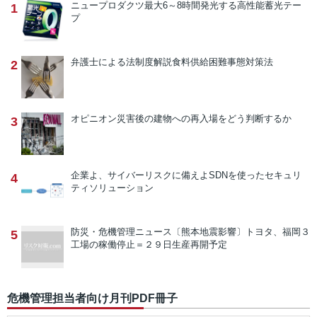
ニュープロダクツ
最大6～8時間発光する高性能蓄光テー
1
プ
弁護士による法制度解説
食料供給困難事態対策法
2
オピニオン
災害後の建物への再入場をどう判断するか
3
企業よ、サイバーリスクに備えよ
SDNを使ったセキュリ
4
ティソリューション
防災・危機管理ニュース
〔熊本地震影響〕トヨタ、福岡３
5
工場の稼働停止＝２９日生産再開予定
危機管理担当者向け月刊PDF冊子