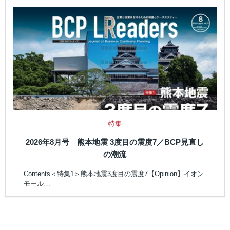
特集
2026年8月号 熊本地震 3度目の震度7／BCP見直し
の潮流
Contents＜特集1＞熊本地震3度目の震度7【Opinion】イオン
モール…