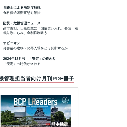
弁護士による法制度解説
食料供給困難事態対策法
防災・危機管理ニュース
高市首相、日銀総裁に「国債買い入れ」要請＝積
極財政にらみ、金利抑制狙う
オピニオン
災害後の建物への再入場をどう判断するか
2024年12月号 「安定」の終わり
「安定」の時代が終わる
機管理担当者向け月刊PDF冊子