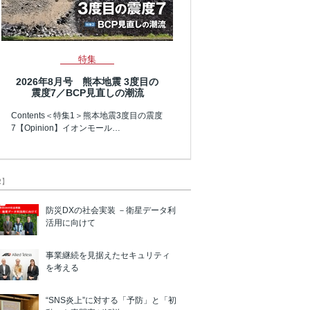
特集
2026年8月号 熊本地震 3度目の
震度7／BCP見直しの潮流
Contents＜特集1＞熊本地震3度目の震度
7【Opinion】イオンモール…
R】
防災DXの社会実装 －衛星データ利
活用に向けて
事業継続を見据えたセキュリティ
を考える
“SNS炎上”に対する「予防」と「初