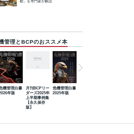
動」を専門家が解説
機管理とBCPのおススメ本
危機管理白書
月刊BCPリー
危機管理白書
2023年防災・
危機管理白書
2026年版
ダーズ2025年
2025年版
BCP・リスク
2024年版
上半期事例集
マネジメント
【永久保存
事例集【永久
版】
保存版】