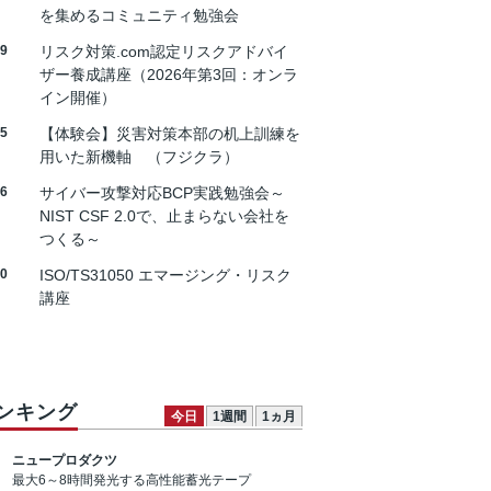
を集めるコミュニティ勉強会
19
リスク対策.com認定リスクアドバイ
ザー養成講座（2026年第3回：オンラ
イン開催）
25
【体験会】災害対策本部の机上訓練を
用いた新機軸 （フジクラ）
26
サイバー攻撃対応BCP実践勉強会～
NIST CSF 2.0で、止まらない会社を
つくる～
30
ISO/TS31050 エマージング・リスク
講座
ンキング
今日
1週間
1ヵ月
ニュープロダクツ
最大6～8時間発光する高性能蓄光テープ