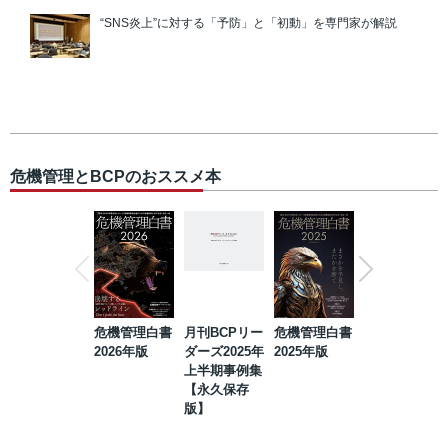
“SNS炎上”に対する「予防」と「初動」を専門家が解説
危機管理とBCPのおススメ本
危機管理白書
月刊BCPリー
危機管理白書
2023年防災・
2026年版
ダーズ2025年
2025年版
BCP・リスク
上半期事例集
マネジメント
【永久保存
事例集【永久
版】
保存版】