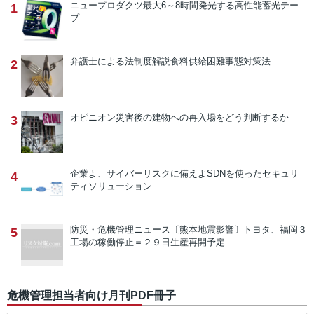
ニュープロダクツ
最大6～8時間発光する高性能蓄光テー
1
プ
弁護士による法制度解説
食料供給困難事態対策法
2
オピニオン
災害後の建物への再入場をどう判断するか
3
企業よ、サイバーリスクに備えよ
SDNを使ったセキュリ
4
ティソリューション
防災・危機管理ニュース
〔熊本地震影響〕トヨタ、福岡３
5
工場の稼働停止＝２９日生産再開予定
危機管理担当者向け月刊PDF冊子