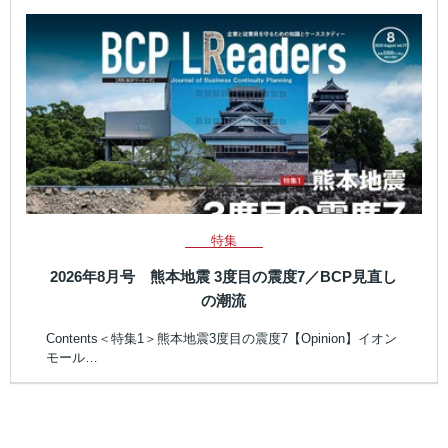
特集
2026年8月号 熊本地震 3度目の震度7／BCP見直し
の潮流
Contents＜特集1＞熊本地震3度目の震度7【Opinion】イオン
モール…