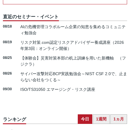
直近のセミナー・イベント
08/18
AIの危機管理コラボルーム企業の知恵を集めるコミュニテ
ィ勉強会
08/19
リスク対策.com認定リスクアドバイザー養成講座（2026
年第3回：オンライン開催）
08/25
【体験会】災害対策本部の机上訓練を用いた新機軸 （フ
ジクラ）
08/26
サイバー攻撃対応BCP実践勉強会～NIST CSF 2.0で、止ま
らない会社をつくる～
09/30
ISO/TS31050 エマージング・リスク講座
今日
1週間
1ヵ月
ランキング