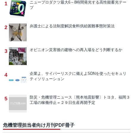
ニュープロダクツ
最大6～8時間発光する高性能蓄光テー
1
プ
弁護士による法制度解説
食料供給困難事態対策法
2
オピニオン
災害後の建物への再入場をどう判断するか
3
企業よ、サイバーリスクに備えよ
SDNを使ったセキュリ
4
ティソリューション
防災・危機管理ニュース
〔熊本地震影響〕トヨタ、福岡３
5
工場の稼働停止＝２９日生産再開予定
危機管理担当者向け月刊PDF冊子