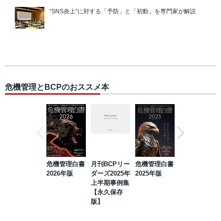
“SNS炎上”に対する「予防」と「初動」を専門家が解説
危機管理とBCPのおススメ本
危機管理白書
月刊BCPリー
危機管理白書
2023年防災・
2026年版
ダーズ2025年
2025年版
BCP・リスク
上半期事例集
マネジメント
【永久保存
事例集【永久
版】
保存版】