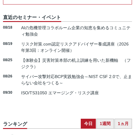
直近のセミナー・イベント
08/18
AIの危機管理コラボルーム企業の知恵を集めるコミュニテ
ィ勉強会
08/19
リスク対策.com認定リスクアドバイザー養成講座（2026
年第3回：オンライン開催）
08/25
【体験会】災害対策本部の机上訓練を用いた新機軸 （フ
ジクラ）
08/26
サイバー攻撃対応BCP実践勉強会～NIST CSF 2.0で、止ま
らない会社をつくる～
09/30
ISO/TS31050 エマージング・リスク講座
今日
1週間
1ヵ月
ランキング