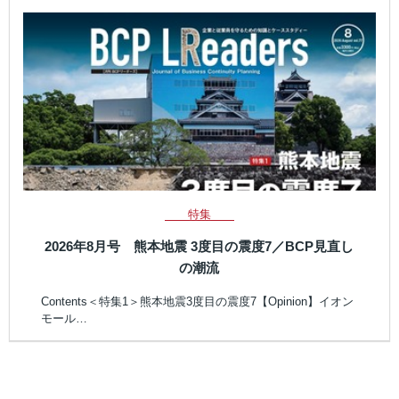
特集
2026年8月号 熊本地震 3度目の震度7／BCP見直し
の潮流
Contents＜特集1＞熊本地震3度目の震度7【Opinion】イオン
モール…