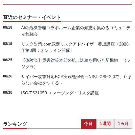
直近のセミナー・イベント
08/18
AIの危機管理コラボルーム企業の知恵を集めるコミュニテ
ィ勉強会
08/19
リスク対策.com認定リスクアドバイザー養成講座（2026
年第3回：オンライン開催）
08/25
【体験会】災害対策本部の机上訓練を用いた新機軸 （フ
ジクラ）
08/26
サイバー攻撃対応BCP実践勉強会～NIST CSF 2.0で、止ま
らない会社をつくる～
09/30
ISO/TS31050 エマージング・リスク講座
今日
1週間
1ヵ月
ランキング