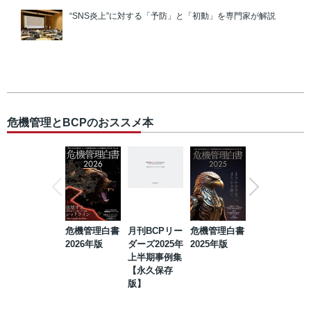
“SNS炎上”に対する「予防」と「初動」を専門家が解説
危機管理とBCPのおススメ本
危機管理白書
月刊BCPリー
危機管理白書
2023年防災・
2026年版
ダーズ2025年
2025年版
BCP・リスク
上半期事例集
マネジメント
【永久保存
事例集【永久
版】
保存版】