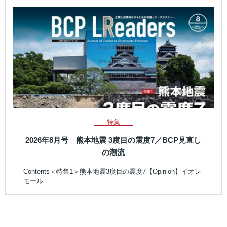
特集
2026年8月号 熊本地震 3度目の震度7／BCP見直し
の潮流
Contents＜特集1＞熊本地震3度目の震度7【Opinion】イオン
モール…