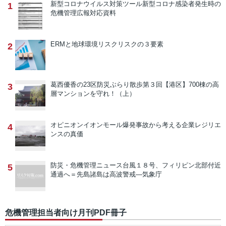
新型コロナウイルス対策ツール
新型コロナ感染者発生時の
1
危機管理広報対応資料
ERMと地球環境リスク
リスクの３要素
2
葛西優香の23区防災ぶらり散歩
第３回【港区】700棟の高
3
層マンションを守れ！（上）
オピニオン
イオンモール爆発事故から考える企業レジリエ
4
ンスの真価
防災・危機管理ニュース
台風１８号、フィリピン北部付近
5
通過へ＝先島諸島は高波警戒―気象庁
危機管理担当者向け月刊PDF冊子