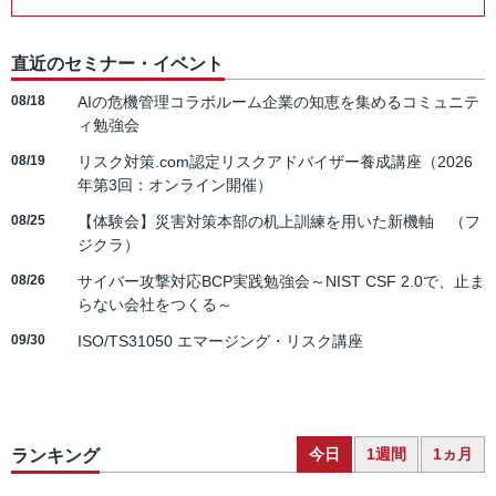
直近のセミナー・イベント
08/18
AIの危機管理コラボルーム企業の知恵を集めるコミュニテ
ィ勉強会
08/19
リスク対策.com認定リスクアドバイザー養成講座（2026
年第3回：オンライン開催）
08/25
【体験会】災害対策本部の机上訓練を用いた新機軸 （フ
ジクラ）
08/26
サイバー攻撃対応BCP実践勉強会～NIST CSF 2.0で、止ま
らない会社をつくる～
09/30
ISO/TS31050 エマージング・リスク講座
今日
1週間
1ヵ月
ランキング