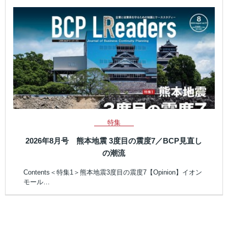
特集
2026年8月号 熊本地震 3度目の震度7／BCP見直し
の潮流
Contents＜特集1＞熊本地震3度目の震度7【Opinion】イオン
モール…