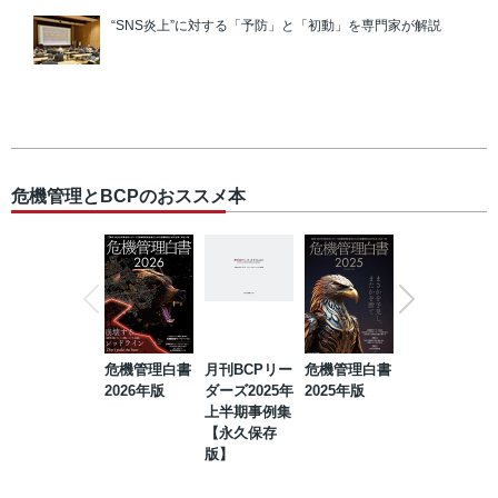
“SNS炎上”に対する「予防」と「初動」を専門家が解説
危機管理とBCPのおススメ本
危機管理白書
月刊BCPリー
危機管理白書
2023年防災・
2026年版
ダーズ2025年
2025年版
BCP・リスク
上半期事例集
マネジメント
【永久保存
事例集【永久
版】
保存版】