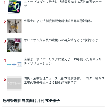
ニュープロダクツ
最大6～8時間発光する高性能蓄光テー
1
プ
弁護士による法制度解説
食料供給困難事態対策法
2
オピニオン
災害後の建物への再入場をどう判断するか
3
企業よ、サイバーリスクに備えよ
SDNを使ったセキュリ
4
ティソリューション
防災・危機管理ニュース
〔熊本地震影響〕トヨタ、福岡３
5
工場の稼働停止＝２９日生産再開予定
危機管理担当者向け月刊PDF冊子