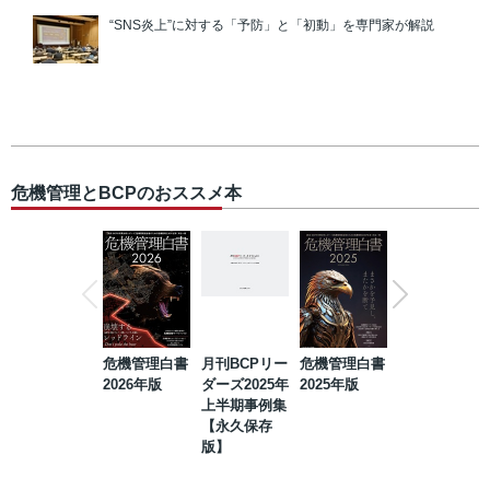
“SNS炎上”に対する「予防」と「初動」を専門家が解説
危機管理とBCPのおススメ本
危機管理白書
月刊BCPリー
危機管理白書
2023年防災・
2026年版
ダーズ2025年
2025年版
BCP・リスク
上半期事例集
マネジメント
【永久保存
事例集【永久
版】
保存版】