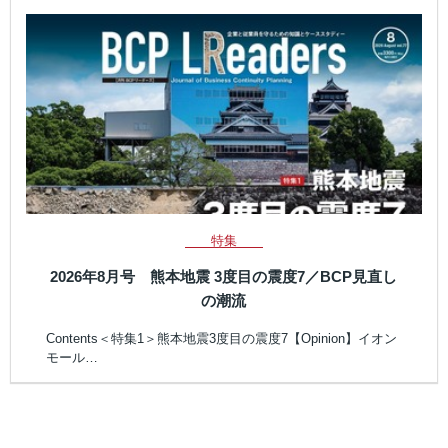
特集
2026年8月号 熊本地震 3度目の震度7／BCP見直し
の潮流
Contents＜特集1＞熊本地震3度目の震度7【Opinion】イオン
モール…