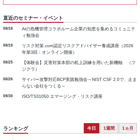
直近のセミナー・イベント
08/18
AIの危機管理コラボルーム企業の知恵を集めるコミュニテ
ィ勉強会
08/19
リスク対策.com認定リスクアドバイザー養成講座（2026
年第3回：オンライン開催）
08/25
【体験会】災害対策本部の机上訓練を用いた新機軸 （フ
ジクラ）
08/26
サイバー攻撃対応BCP実践勉強会～NIST CSF 2.0で、止ま
らない会社をつくる～
09/30
ISO/TS31050 エマージング・リスク講座
今日
1週間
1ヵ月
ランキング