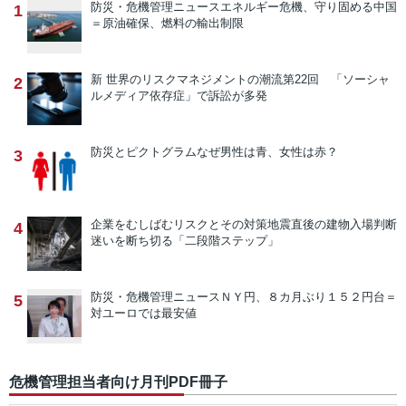
防災・危機管理ニュース
エネルギー危機、守り固める中国
1
＝原油確保、燃料の輸出制限
新 世界のリスクマネジメントの潮流
第22回 「ソーシャ
2
ルメディア依存症」で訴訟が多発
防災とピクトグラム
なぜ男性は青、女性は赤？
3
企業をむしばむリスクとその対策
地震直後の建物入場判断
4
迷いを断ち切る「二段階ステップ」
防災・危機管理ニュース
ＮＹ円、８カ月ぶり１５２円台＝
5
対ユーロでは最安値
危機管理担当者向け月刊PDF冊子