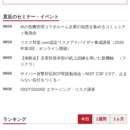
直近のセミナー・イベント
08/18
AIの危機管理コラボルーム企業の知恵を集めるコミュニテ
ィ勉強会
08/19
リスク対策.com認定リスクアドバイザー養成講座（2026
年第3回：オンライン開催）
08/25
【体験会】災害対策本部の机上訓練を用いた新機軸 （フ
ジクラ）
08/26
サイバー攻撃対応BCP実践勉強会～NIST CSF 2.0で、止ま
らない会社をつくる～
09/30
ISO/TS31050 エマージング・リスク講座
今日
1週間
1ヵ月
ランキング