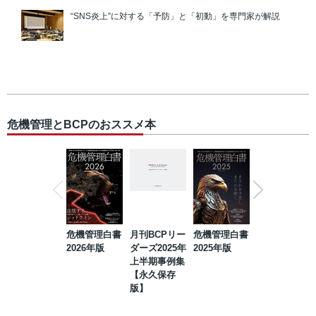
“SNS炎上”に対する「予防」と「初動」を専門家が解説
危機管理とBCPのおススメ本
危機管理白書
月刊BCPリー
危機管理白書
2023年防災・
2026年版
ダーズ2025年
2025年版
BCP・リスク
上半期事例集
マネジメント
【永久保存
事例集【永久
版】
保存版】