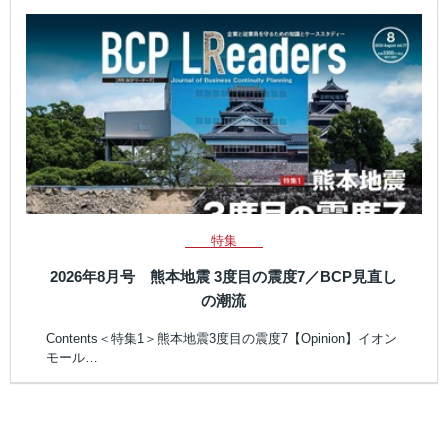
特集
2026年8月号 熊本地震 3度目の震度7／BCP見直し
の潮流
Contents＜特集1＞熊本地震3度目の震度7【Opinion】イオン
モール…