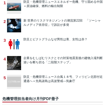
防災・危機管理ニュース
エネルギー危機、守り固める中国
1
＝原油確保、燃料の輸出制限
新 世界のリスクマネジメントの潮流
第22回 「ソーシャ
2
ルメディア依存症」で訴訟が多発
防災とピクトグラム
なぜ男性は青、女性は赤？
3
企業をむしばむリスクとその対策
地震直後の建物入場判断
4
迷いを断ち切る「二段階ステップ」
防災・危機管理ニュース
台風１８号、フィリピン北部付近
5
通過へ＝先島諸島は高波警戒―気象庁
危機管理担当者向け月刊PDF冊子