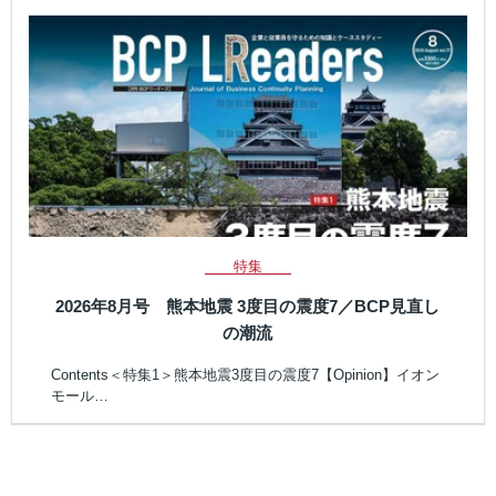
特集
2026年8月号 熊本地震 3度目の震度7／BCP見直し
の潮流
Contents＜特集1＞熊本地震3度目の震度7【Opinion】イオン
モール…