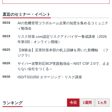
直近のセミナー・イベント
08/18
AIの危機管理コラボルーム企業の知恵を集めるコミュニテ
ィ勉強会
08/19
リスク対策.com認定リスクアドバイザー養成講座（2026
年第3回：オンライン開催）
08/25
【体験会】災害対策本部の机上訓練を用いた新機軸 （フ
ジクラ）
08/26
サイバー攻撃対応BCP実践勉強会～NIST CSF 2.0で、止ま
らない会社をつくる～
09/30
ISO/TS31050 エマージング・リスク講座
今日
1週間
1ヵ月
ランキング