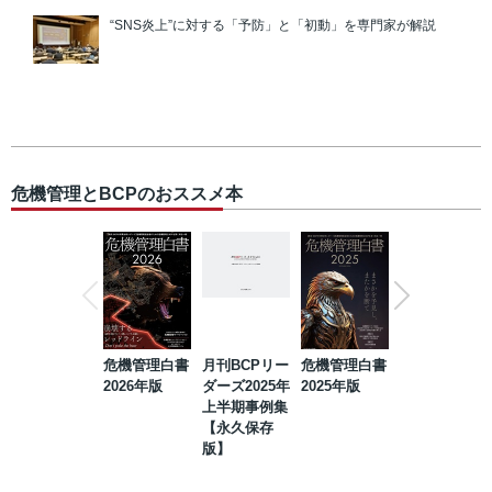
“SNS炎上”に対する「予防」と「初動」を専門家が解説
危機管理とBCPのおススメ本
危機管理白書
月刊BCPリー
危機管理白書
2023年防災・
2026年版
ダーズ2025年
2025年版
BCP・リスク
上半期事例集
マネジメント
【永久保存
事例集【永久
版】
保存版】