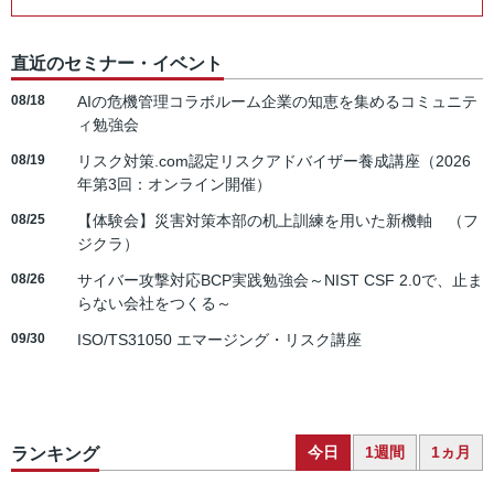
直近のセミナー・イベント
08/18
AIの危機管理コラボルーム企業の知恵を集めるコミュニテ
ィ勉強会
08/19
リスク対策.com認定リスクアドバイザー養成講座（2026
年第3回：オンライン開催）
08/25
【体験会】災害対策本部の机上訓練を用いた新機軸 （フ
ジクラ）
08/26
サイバー攻撃対応BCP実践勉強会～NIST CSF 2.0で、止ま
らない会社をつくる～
09/30
ISO/TS31050 エマージング・リスク講座
今日
1週間
1ヵ月
ランキング