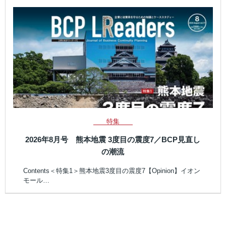
特集
2026年8月号 熊本地震 3度目の震度7／BCP見直し
の潮流
Contents＜特集1＞熊本地震3度目の震度7【Opinion】イオン
モール…