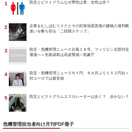
防災とピクトグラム
なぜ男性は青、女性は赤？
1
企業をむしばむリスクとその対策
地震直後の建物入場判断
2
迷いを断ち切る「二段階ステップ」
防災・危機管理ニュース
台風１８号、フィリピン北部付近
3
通過へ＝先島諸島は高波警戒―気象庁
防災・危機管理ニュース
ＮＹ円、８カ月ぶり１５２円台＝
4
対ユーロでは最安値
防災とピクトグラム
エスカレーターは歩く？ 歩かない？
5
危機管理担当者向け月刊PDF冊子