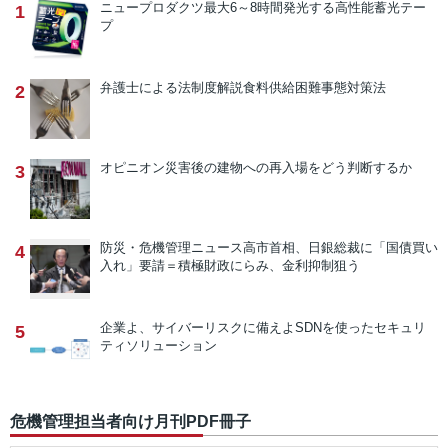
ニュープロダクツ
最大6～8時間発光する高性能蓄光テー
1
プ
弁護士による法制度解説
食料供給困難事態対策法
2
オピニオン
災害後の建物への再入場をどう判断するか
3
防災・危機管理ニュース
高市首相、日銀総裁に「国債買い
4
入れ」要請＝積極財政にらみ、金利抑制狙う
企業よ、サイバーリスクに備えよ
SDNを使ったセキュリ
5
ティソリューション
危機管理担当者向け月刊PDF冊子