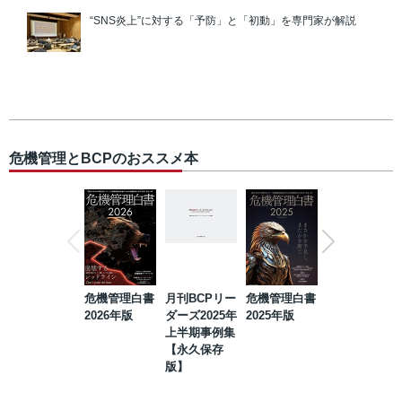
“SNS炎上”に対する「予防」と「初動」を専門家が解説
危機管理とBCPのおススメ本
危機管理白書
月刊BCPリー
危機管理白書
2023年防災・
2026年版
ダーズ2025年
2025年版
BCP・リスク
上半期事例集
マネジメント
【永久保存
事例集【永久
版】
保存版】