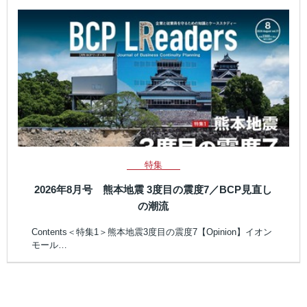
特集
2026年8月号 熊本地震 3度目の震度7／BCP見直し
の潮流
Contents＜特集1＞熊本地震3度目の震度7【Opinion】イオン
モール…