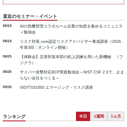
直近のセミナー・イベント
08/18
AIの危機管理コラボルーム企業の知恵を集めるコミュニテ
ィ勉強会
08/19
リスク対策.com認定リスクアドバイザー養成講座（2026
年第3回：オンライン開催）
08/25
【体験会】災害対策本部の机上訓練を用いた新機軸 （フ
ジクラ）
08/26
サイバー攻撃対応BCP実践勉強会～NIST CSF 2.0で、止ま
らない会社をつくる～
09/30
ISO/TS31050 エマージング・リスク講座
今日
1週間
1ヵ月
ランキング