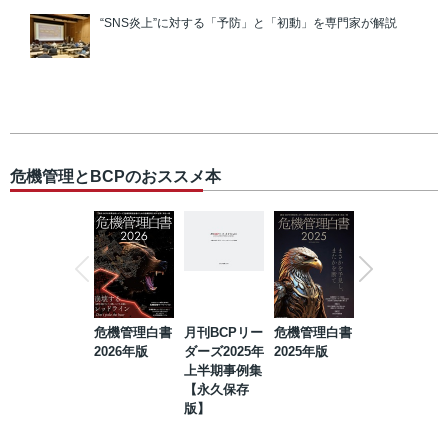
“SNS炎上”に対する「予防」と「初動」を専門家が解説
危機管理とBCPのおススメ本
危機管理白書
月刊BCPリー
危機管理白書
2023年防災・
2026年版
ダーズ2025年
2025年版
BCP・リスク
上半期事例集
マネジメント
【永久保存
事例集【永久
版】
保存版】