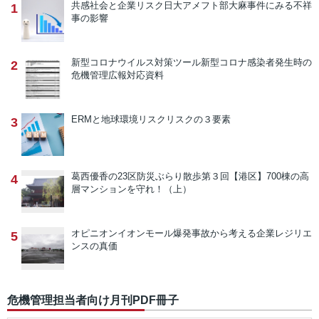
共感社会と企業リスク
日大アメフト部大麻事件にみる不祥
1
事の影響
新型コロナウイルス対策ツール
新型コロナ感染者発生時の
2
危機管理広報対応資料
ERMと地球環境リスク
リスクの３要素
3
葛西優香の23区防災ぶらり散歩
第３回【港区】700棟の高
4
層マンションを守れ！（上）
オピニオン
イオンモール爆発事故から考える企業レジリエ
5
ンスの真価
危機管理担当者向け月刊PDF冊子