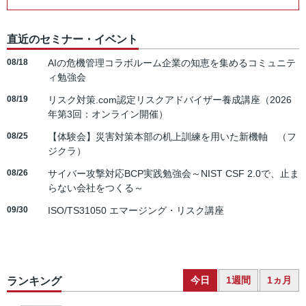
直近のセミナー・イベント
08/18
AIの危機管理コラボルーム企業の知恵を集めるコミュニテ
ィ勉強会
08/19
リスク対策.com認定リスクアドバイザー養成講座（2026
年第3回：オンライン開催）
08/25
【体験会】災害対策本部の机上訓練を用いた新機軸 （フ
ジクラ）
08/26
サイバー攻撃対応BCP実践勉強会～NIST CSF 2.0で、止ま
らない会社をつくる～
09/30
ISO/TS31050 エマージング・リスク講座
今日
1週間
1ヵ月
ランキング