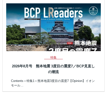
特集
2026年8月号 熊本地震 3度目の震度7／BCP見直し
の潮流
Contents＜特集1＞熊本地震3度目の震度7【Opinion】イオン
モール…