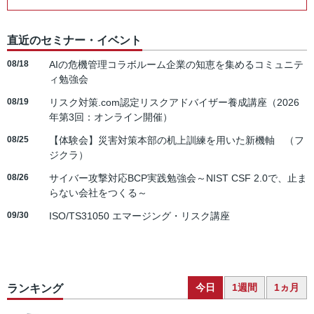
直近のセミナー・イベント
08/18
AIの危機管理コラボルーム企業の知恵を集めるコミュニテ
ィ勉強会
08/19
リスク対策.com認定リスクアドバイザー養成講座（2026
年第3回：オンライン開催）
08/25
【体験会】災害対策本部の机上訓練を用いた新機軸 （フ
ジクラ）
08/26
サイバー攻撃対応BCP実践勉強会～NIST CSF 2.0で、止ま
らない会社をつくる～
09/30
ISO/TS31050 エマージング・リスク講座
今日
1週間
1ヵ月
ランキング