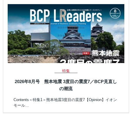
特集
2026年8月号 熊本地震 3度目の震度7／BCP見直し
の潮流
Contents＜特集1＞熊本地震3度目の震度7【Opinion】イオン
モール…