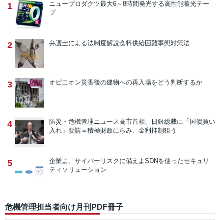
ニュープロダクツ
最大6～8時間発光する高性能蓄光テー
1
プ
弁護士による法制度解説
食料供給困難事態対策法
2
オピニオン
災害後の建物への再入場をどう判断するか
3
防災・危機管理ニュース
高市首相、日銀総裁に「国債買い
4
入れ」要請＝積極財政にらみ、金利抑制狙う
企業よ、サイバーリスクに備えよ
SDNを使ったセキュリ
5
ティソリューション
危機管理担当者向け月刊PDF冊子