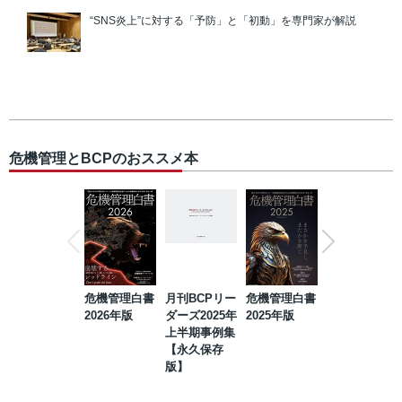
“SNS炎上”に対する「予防」と「初動」を専門家が解説
危機管理とBCPのおススメ本
危機管理白書
月刊BCPリー
危機管理白書
2023年防災・
2026年版
ダーズ2025年
2025年版
BCP・リスク
上半期事例集
マネジメント
【永久保存
事例集【永久
版】
保存版】