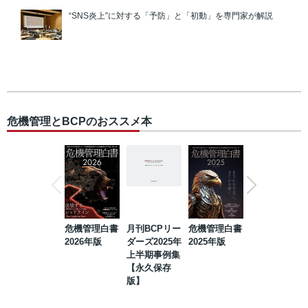
“SNS炎上”に対する「予防」と「初動」を専門家が解説
危機管理とBCPのおススメ本
危機管理白書
月刊BCPリー
危機管理白書
2023年防災・
2026年版
ダーズ2025年
2025年版
BCP・リスク
上半期事例集
マネジメント
【永久保存
事例集【永久
版】
保存版】