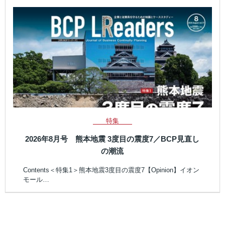
特集
2026年8月号 熊本地震 3度目の震度7／BCP見直し
の潮流
Contents＜特集1＞熊本地震3度目の震度7【Opinion】イオン
モール…