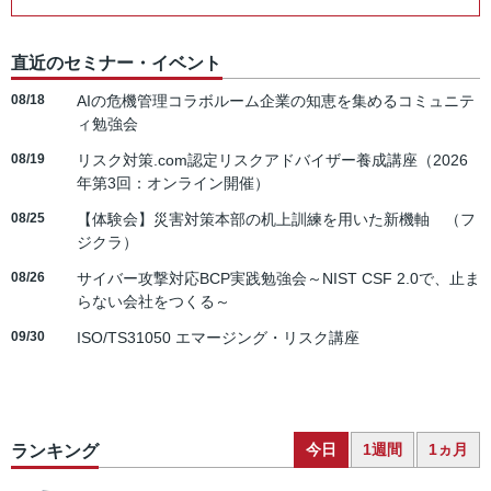
直近のセミナー・イベント
08/18
AIの危機管理コラボルーム企業の知恵を集めるコミュニテ
ィ勉強会
08/19
リスク対策.com認定リスクアドバイザー養成講座（2026
年第3回：オンライン開催）
08/25
【体験会】災害対策本部の机上訓練を用いた新機軸 （フ
ジクラ）
08/26
サイバー攻撃対応BCP実践勉強会～NIST CSF 2.0で、止ま
らない会社をつくる～
09/30
ISO/TS31050 エマージング・リスク講座
今日
1週間
1ヵ月
ランキング