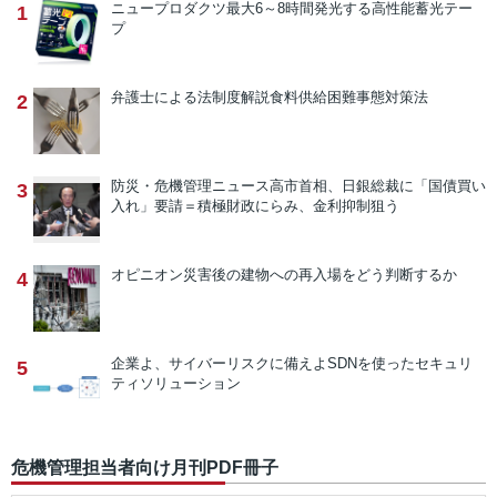
ニュープロダクツ
最大6～8時間発光する高性能蓄光テー
1
プ
弁護士による法制度解説
食料供給困難事態対策法
2
防災・危機管理ニュース
高市首相、日銀総裁に「国債買い
3
入れ」要請＝積極財政にらみ、金利抑制狙う
オピニオン
災害後の建物への再入場をどう判断するか
4
企業よ、サイバーリスクに備えよ
SDNを使ったセキュリ
5
ティソリューション
危機管理担当者向け月刊PDF冊子