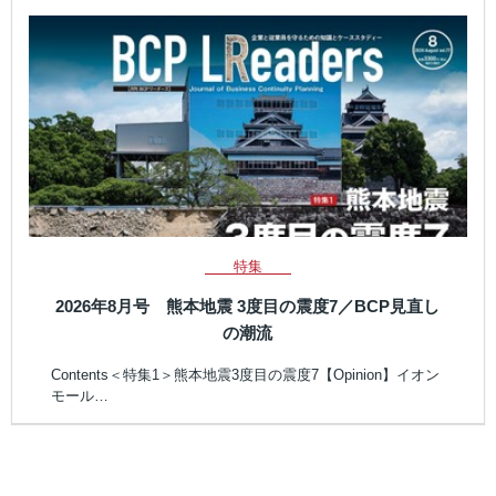
特集
2026年8月号 熊本地震 3度目の震度7／BCP見直し
の潮流
Contents＜特集1＞熊本地震3度目の震度7【Opinion】イオン
モール…