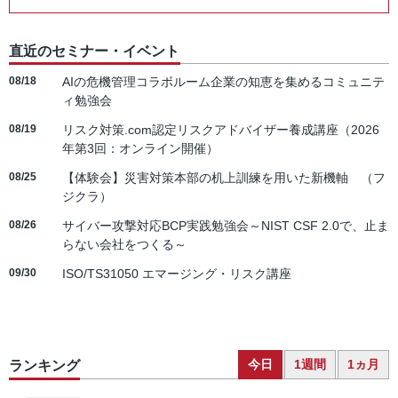
直近のセミナー・イベント
08/18
AIの危機管理コラボルーム企業の知恵を集めるコミュニテ
ィ勉強会
08/19
リスク対策.com認定リスクアドバイザー養成講座（2026
年第3回：オンライン開催）
08/25
【体験会】災害対策本部の机上訓練を用いた新機軸 （フ
ジクラ）
08/26
サイバー攻撃対応BCP実践勉強会～NIST CSF 2.0で、止ま
らない会社をつくる～
09/30
ISO/TS31050 エマージング・リスク講座
今日
1週間
1ヵ月
ランキング