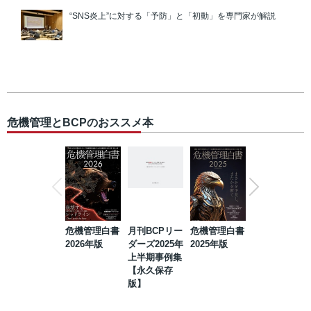
“SNS炎上”に対する「予防」と「初動」を専門家が解説
危機管理とBCPのおススメ本
危機管理白書
月刊BCPリー
危機管理白書
2023年防災・
2026年版
ダーズ2025年
2025年版
BCP・リスク
上半期事例集
マネジメント
【永久保存
事例集【永久
版】
保存版】