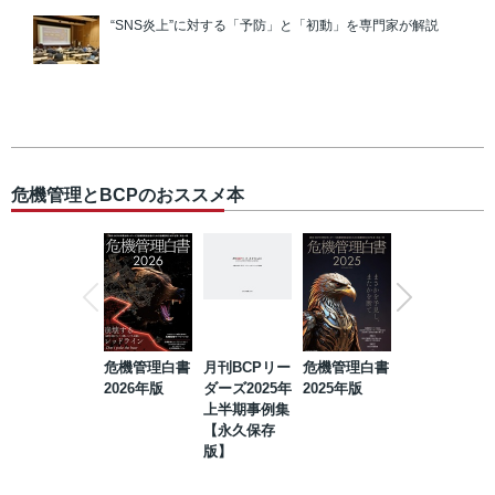
“SNS炎上”に対する「予防」と「初動」を専門家が解説
危機管理とBCPのおススメ本
危機管理白書
月刊BCPリー
危機管理白書
2023年防災・
2026年版
ダーズ2025年
2025年版
BCP・リスク
上半期事例集
マネジメント
【永久保存
事例集【永久
版】
保存版】