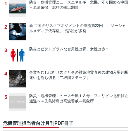
防災・危機管理ニュース
エネルギー危機、守り固める中国
1
＝原油確保、燃料の輸出制限
新 世界のリスクマネジメントの潮流
第22回 「ソーシャ
2
ルメディア依存症」で訴訟が多発
防災とピクトグラム
なぜ男性は青、女性は赤？
3
企業をむしばむリスクとその対策
地震直後の建物入場判断
4
迷いを断ち切る「二段階ステップ」
防災・危機管理ニュース
台風１８号、フィリピン北部付近
5
通過へ＝先島諸島は高波警戒―気象庁
危機管理担当者向け月刊PDF冊子