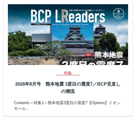
特集
2026年8月号 熊本地震 3度目の震度7／BCP見直し
の潮流
Contents＜特集1＞熊本地震3度目の震度7【Opinion】イオン
モール…