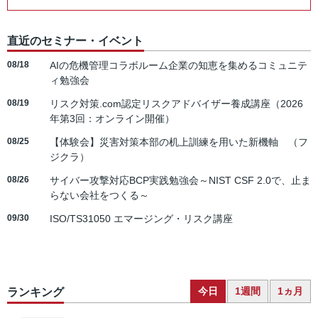
直近のセミナー・イベント
08/18
AIの危機管理コラボルーム企業の知恵を集めるコミュニテ
ィ勉強会
08/19
リスク対策.com認定リスクアドバイザー養成講座（2026
年第3回：オンライン開催）
08/25
【体験会】災害対策本部の机上訓練を用いた新機軸 （フ
ジクラ）
08/26
サイバー攻撃対応BCP実践勉強会～NIST CSF 2.0で、止ま
らない会社をつくる～
09/30
ISO/TS31050 エマージング・リスク講座
今日
1週間
1ヵ月
ランキング