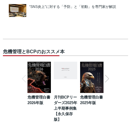
“SNS炎上”に対する「予防」と「初動」を専門家が解説
危機管理とBCPのおススメ本
危機管理白書
月刊BCPリー
危機管理白書
2023年防災・
2026年版
ダーズ2025年
2025年版
BCP・リスク
上半期事例集
マネジメント
【永久保存
事例集【永久
版】
保存版】