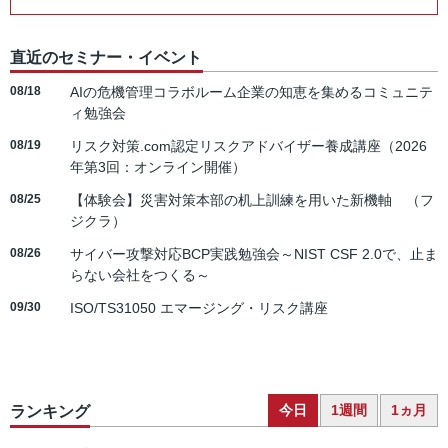
直近のセミナー・イベント
08/18
AIの危機管理コラボルーム企業の知恵を集めるコミュニテ
ィ勉強会
08/19
リスク対策.com認定リスクアドバイザー養成講座（2026
年第3回：オンライン開催）
08/25
【体験会】災害対策本部の机上訓練を用いた新機軸 （フ
ジクラ）
08/26
サイバー攻撃対応BCP実践勉強会～NIST CSF 2.0で、止ま
らない会社をつくる～
09/30
ISO/TS31050 エマージング・リスク講座
今日
1週間
1ヵ月
ランキング