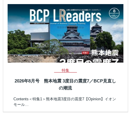
特集
2026年8月号 熊本地震 3度目の震度7／BCP見直し
の潮流
Contents＜特集1＞熊本地震3度目の震度7【Opinion】イオン
モール…