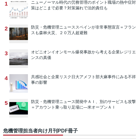
ニューノーマル時代の労務管理のポイント
職場の熱中症対
1
策はどこまで必要？対策漏れで法的責任も
防災・危機管理ニュース
スペインが非常事態宣言＝フラン
2
スも森林火災、２０万人超避難
オピニオン
イオンモール爆発事故から考える企業レジリエ
3
ンスの真価
共感社会と企業リスク
日大アメフト部大麻事件にみる不祥
4
事の影響
防災・危機管理ニュース
開発中ＡＩ、別のサービスも攻撃
5
＝アカウント乗っ取り足場に―米オープンＡＩ
危機管理担当者向け月刊PDF冊子