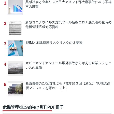
共感社会と企業リスク
日大アメフト部大麻事件にみる不祥
1
事の影響
新型コロナウイルス対策ツール
新型コロナ感染者発生時の
2
危機管理広報対応資料
ERMと地球環境リスク
リスクの３要素
3
オピニオン
イオンモール爆発事故から考える企業レジリエ
4
ンスの真価
葛西優香の23区防災ぶらり散歩
第３回【港区】700棟の高
5
層マンションを守れ！（上）
危機管理担当者向け月刊PDF冊子