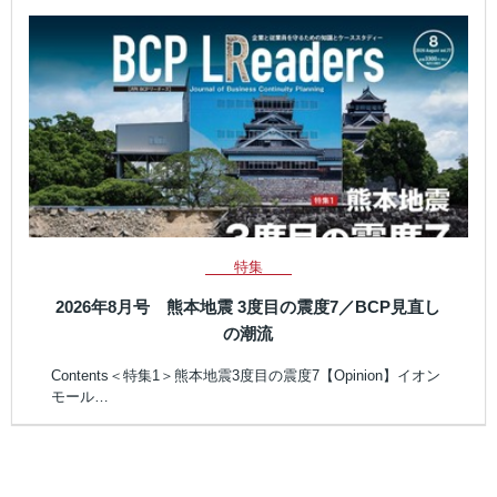
特集
2026年8月号 熊本地震 3度目の震度7／BCP見直し
の潮流
Contents＜特集1＞熊本地震3度目の震度7【Opinion】イオン
モール…