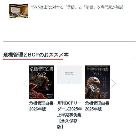
“SNS炎上”に対する「予防」と「初動」を専門家が解説
危機管理とBCPのおススメ本
危機管理白書
月刊BCPリー
危機管理白書
2023年防災・
2026年版
ダーズ2025年
2025年版
BCP・リスク
上半期事例集
マネジメント
【永久保存
事例集【永久
版】
保存版】