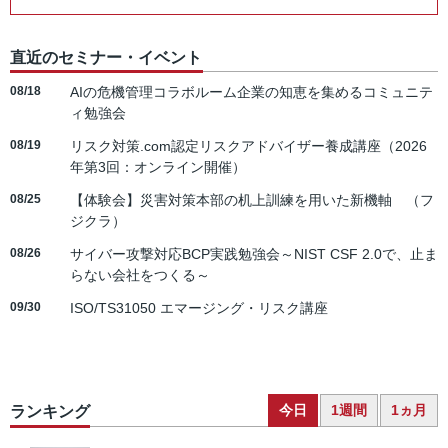
直近のセミナー・イベント
08/18
AIの危機管理コラボルーム企業の知恵を集めるコミュニテ
ィ勉強会
08/19
リスク対策.com認定リスクアドバイザー養成講座（2026
年第3回：オンライン開催）
08/25
【体験会】災害対策本部の机上訓練を用いた新機軸 （フ
ジクラ）
08/26
サイバー攻撃対応BCP実践勉強会～NIST CSF 2.0で、止ま
らない会社をつくる～
09/30
ISO/TS31050 エマージング・リスク講座
今日
1週間
1ヵ月
ランキング