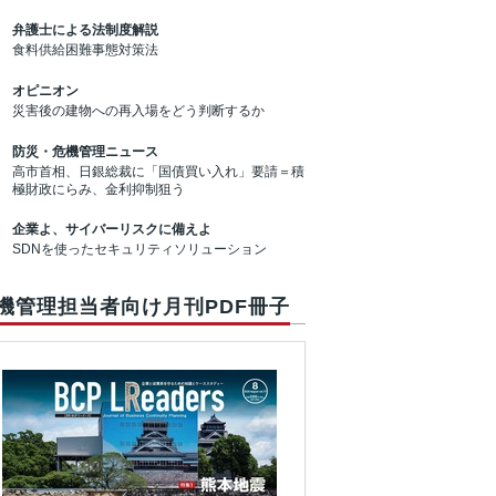
弁護士による法制度解説
食料供給困難事態対策法
オピニオン
災害後の建物への再入場をどう判断するか
防災・危機管理ニュース
高市首相、日銀総裁に「国債買い入れ」要請＝積
極財政にらみ、金利抑制狙う
企業よ、サイバーリスクに備えよ
SDNを使ったセキュリティソリューション
機管理担当者向け月刊PDF冊子