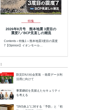
特集
2026年8月号 熊本地震 3度目の
震度7／BCP見直しの潮流
Contents＜特集1＞熊本地震3度目の震度
7【Opinion】イオンモール…
R】
防災DXの社会実装 －衛星データ利
活用に向けて
事業継続を見据えたセキュリティ
を考える
“SNS炎上”に対する「予防」と「初