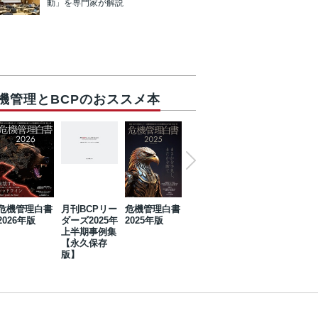
動」を専門家が解説
機管理とBCPのおススメ本
危機管理白書
月刊BCPリー
危機管理白書
2023年防災・
危機管理白書
2026年版
ダーズ2025年
2025年版
BCP・リスク
2024年版
上半期事例集
マネジメント
【永久保存
事例集【永久
版】
保存版】