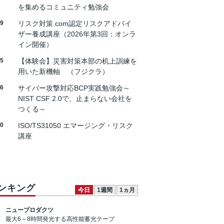
を集めるコミュニティ勉強会
19
リスク対策.com認定リスクアドバイ
ザー養成講座（2026年第3回：オンラ
イン開催）
25
【体験会】災害対策本部の机上訓練を
用いた新機軸 （フジクラ）
26
サイバー攻撃対応BCP実践勉強会～
NIST CSF 2.0で、止まらない会社を
つくる～
30
ISO/TS31050 エマージング・リスク
講座
ンキング
今日
1週間
1ヵ月
ニュープロダクツ
最大6～8時間発光する高性能蓄光テープ