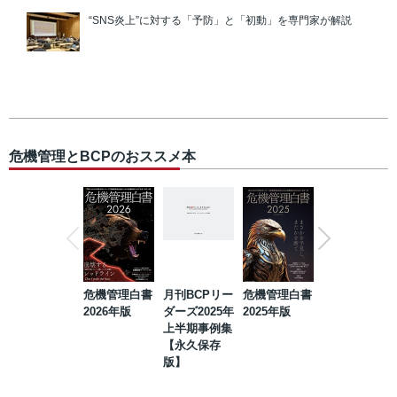
“SNS炎上”に対する「予防」と「初動」を専門家が解説
危機管理とBCPのおススメ本
危機管理白書
月刊BCPリー
危機管理白書
2023年防災・
2026年版
ダーズ2025年
2025年版
BCP・リスク
上半期事例集
マネジメント
【永久保存
事例集【永久
版】
保存版】