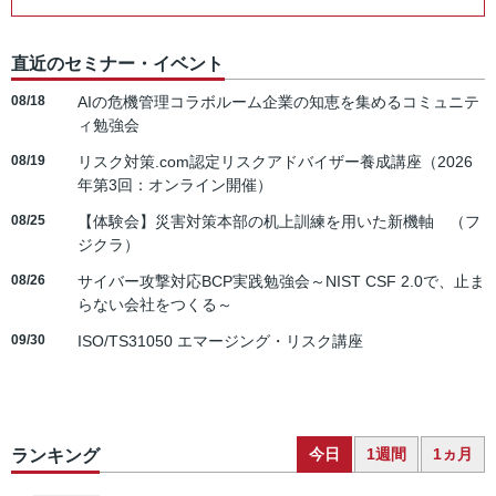
直近のセミナー・イベント
08/18
AIの危機管理コラボルーム企業の知恵を集めるコミュニテ
ィ勉強会
08/19
リスク対策.com認定リスクアドバイザー養成講座（2026
年第3回：オンライン開催）
08/25
【体験会】災害対策本部の机上訓練を用いた新機軸 （フ
ジクラ）
08/26
サイバー攻撃対応BCP実践勉強会～NIST CSF 2.0で、止ま
らない会社をつくる～
09/30
ISO/TS31050 エマージング・リスク講座
今日
1週間
1ヵ月
ランキング