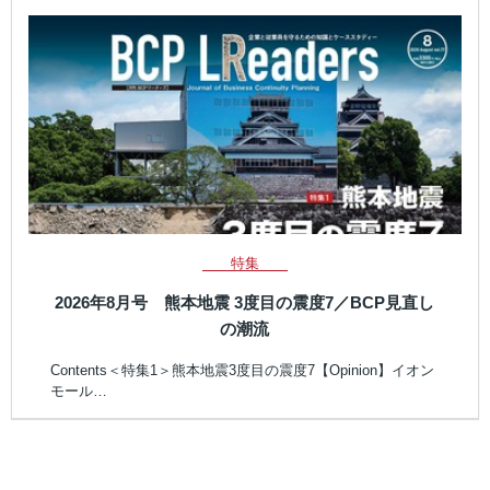
特集
2026年8月号 熊本地震 3度目の震度7／BCP見直し
の潮流
Contents＜特集1＞熊本地震3度目の震度7【Opinion】イオン
モール…