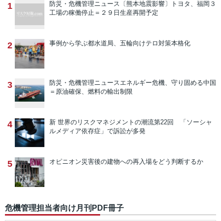
防災・危機管理ニュース
〔熊本地震影響〕トヨタ、福岡３
1
工場の稼働停止＝２９日生産再開予定
事例から学ぶ
都水道局、五輪向けテロ対策本格化
2
防災・危機管理ニュース
エネルギー危機、守り固める中国
3
＝原油確保、燃料の輸出制限
新 世界のリスクマネジメントの潮流
第22回 「ソーシャ
4
ルメディア依存症」で訴訟が多発
オピニオン
災害後の建物への再入場をどう判断するか
5
危機管理担当者向け月刊PDF冊子