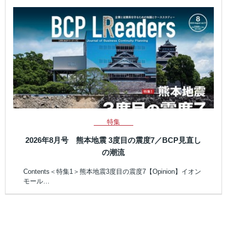
特集
2026年8月号 熊本地震 3度目の震度7／BCP見直し
の潮流
Contents＜特集1＞熊本地震3度目の震度7【Opinion】イオン
モール…