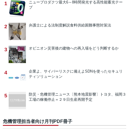
ニュープロダクツ
最大6～8時間発光する高性能蓄光テー
1
プ
弁護士による法制度解説
食料供給困難事態対策法
2
オピニオン
災害後の建物への再入場をどう判断するか
3
企業よ、サイバーリスクに備えよ
SDNを使ったセキュリ
4
ティソリューション
防災・危機管理ニュース
〔熊本地震影響〕トヨタ、福岡３
5
工場の稼働停止＝２９日生産再開予定
危機管理担当者向け月刊PDF冊子