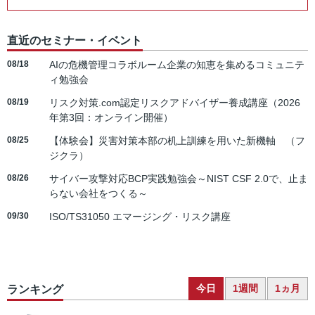
直近のセミナー・イベント
08/18
AIの危機管理コラボルーム企業の知恵を集めるコミュニテ
ィ勉強会
08/19
リスク対策.com認定リスクアドバイザー養成講座（2026
年第3回：オンライン開催）
08/25
【体験会】災害対策本部の机上訓練を用いた新機軸 （フ
ジクラ）
08/26
サイバー攻撃対応BCP実践勉強会～NIST CSF 2.0で、止ま
らない会社をつくる～
09/30
ISO/TS31050 エマージング・リスク講座
今日
1週間
1ヵ月
ランキング