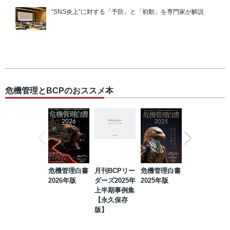
“SNS炎上”に対する「予防」と「初動」を専門家が解説
危機管理とBCPのおススメ本
危機管理白書
月刊BCPリー
危機管理白書
2023年防災・
2026年版
ダーズ2025年
2025年版
BCP・リスク
上半期事例集
マネジメント
【永久保存
事例集【永久
版】
保存版】