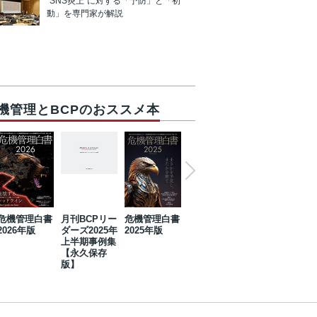
“SNS炎上”に対する「予防」と「初
動」を専門家が解説
機管理とBCPのおススメ本
危機管理白書
月刊BCPリー
危機管理白書
2023年防災・
危機管理白書
2026年版
ダーズ2025年
2025年版
BCP・リスク
2024年版
上半期事例集
マネジメント
【永久保存
事例集【永久
版】
保存版】