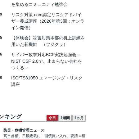
を集めるコミュニティ勉強会
19
リスク対策.com認定リスクアドバイ
ザー養成講座（2026年第3回：オンラ
イン開催）
25
【体験会】災害対策本部の机上訓練を
用いた新機軸 （フジクラ）
26
サイバー攻撃対応BCP実践勉強会～
NIST CSF 2.0で、止まらない会社を
つくる～
30
ISO/TS31050 エマージング・リスク
講座
ンキング
今日
1週間
1ヵ月
防災・危機管理ニュース
高市首相、日銀総裁に「国債買い入れ」要請＝積