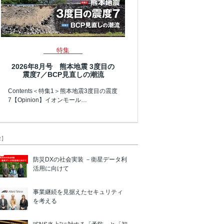
特集
2026年8月号 熊本地震 3度目の
震度7／BCP見直しの潮流
Contents＜特集1＞熊本地震3度目の震度
7【Opinion】イオンモール…
R】
防災DXの社会実装 －衛星データ利
活用に向けて
事業継続を見据えたセキュリティ
を考える