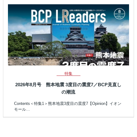
特集
2026年8月号 熊本地震 3度目の震度7／BCP見直し
の潮流
Contents＜特集1＞熊本地震3度目の震度7【Opinion】イオン
モール…