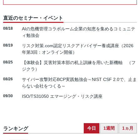
直近のセミナー・イベント
08/18
AIの危機管理コラボルーム企業の知恵を集めるコミュニテ
ィ勉強会
08/19
リスク対策.com認定リスクアドバイザー養成講座（2026
年第3回：オンライン開催）
08/25
【体験会】災害対策本部の机上訓練を用いた新機軸 （フ
ジクラ）
08/26
サイバー攻撃対応BCP実践勉強会～NIST CSF 2.0で、止ま
らない会社をつくる～
09/30
ISO/TS31050 エマージング・リスク講座
今日
1週間
1ヵ月
ランキング