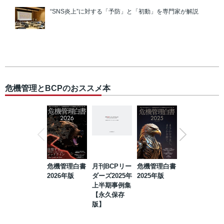
“SNS炎上”に対する「予防」と「初動」を専門家が解説
危機管理とBCPのおススメ本
危機管理白書
月刊BCPリー
危機管理白書
2023年防災・
2026年版
ダーズ2025年
2025年版
BCP・リスク
上半期事例集
マネジメント
【永久保存
事例集【永久
版】
保存版】