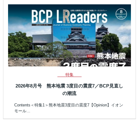
特集
2026年8月号 熊本地震 3度目の震度7／BCP見直し
の潮流
Contents＜特集1＞熊本地震3度目の震度7【Opinion】イオン
モール…