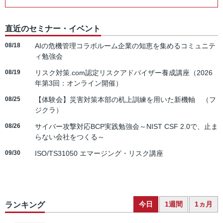
直近のセミナー・イベント
08/18
AIの危機管理コラボルーム企業の知恵を集めるコミュニテ
ィ勉強会
08/19
リスク対策.com認定リスクアドバイザー養成講座（2026
年第3回：オンライン開催）
08/25
【体験会】災害対策本部の机上訓練を用いた新機軸 （フ
ジクラ）
08/26
サイバー攻撃対応BCP実践勉強会～NIST CSF 2.0で、止ま
らない会社をつくる～
09/30
ISO/TS31050 エマージング・リスク講座
今日
1週間
1ヵ月
ランキング