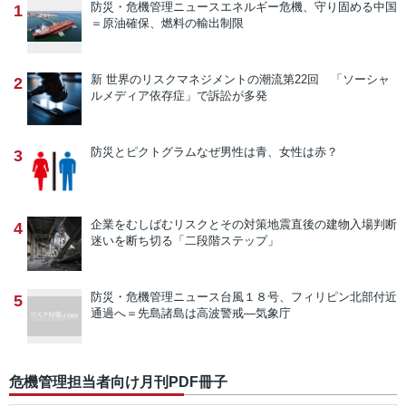
防災・危機管理ニュース
エネルギー危機、守り固める中国
1
＝原油確保、燃料の輸出制限
新 世界のリスクマネジメントの潮流
第22回 「ソーシャ
2
ルメディア依存症」で訴訟が多発
防災とピクトグラム
なぜ男性は青、女性は赤？
3
企業をむしばむリスクとその対策
地震直後の建物入場判断
4
迷いを断ち切る「二段階ステップ」
防災・危機管理ニュース
台風１８号、フィリピン北部付近
5
通過へ＝先島諸島は高波警戒―気象庁
危機管理担当者向け月刊PDF冊子