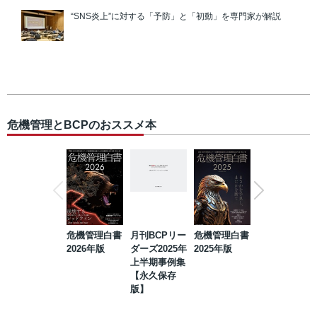
“SNS炎上”に対する「予防」と「初動」を専門家が解説
危機管理とBCPのおススメ本
危機管理白書
月刊BCPリー
危機管理白書
2023年防災・
2026年版
ダーズ2025年
2025年版
BCP・リスク
上半期事例集
マネジメント
【永久保存
事例集【永久
版】
保存版】