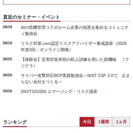
直近のセミナー・イベント
08/18
AIの危機管理コラボルーム企業の知恵を集めるコミュニテ
ィ勉強会
08/19
リスク対策.com認定リスクアドバイザー養成講座（2026
年第3回：オンライン開催）
08/25
【体験会】災害対策本部の机上訓練を用いた新機軸 （フ
ジクラ）
08/26
サイバー攻撃対応BCP実践勉強会～NIST CSF 2.0で、止ま
らない会社をつくる～
09/30
ISO/TS31050 エマージング・リスク講座
今日
1週間
1ヵ月
ランキング