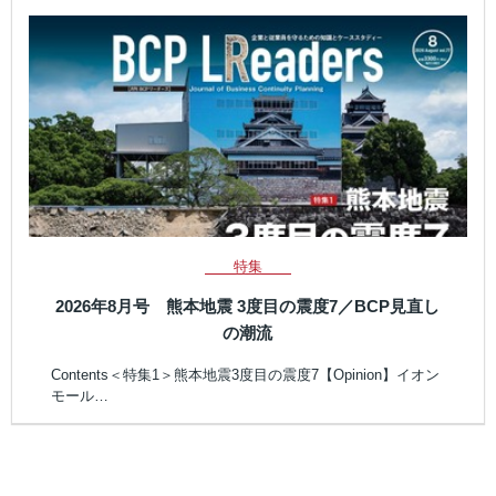
特集
2026年8月号 熊本地震 3度目の震度7／BCP見直し
の潮流
Contents＜特集1＞熊本地震3度目の震度7【Opinion】イオン
モール…