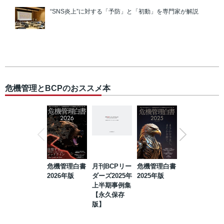
“SNS炎上”に対する「予防」と「初動」を専門家が解説
危機管理とBCPのおススメ本
危機管理白書
月刊BCPリー
危機管理白書
2023年防災・
2026年版
ダーズ2025年
2025年版
BCP・リスク
上半期事例集
マネジメント
【永久保存
事例集【永久
版】
保存版】