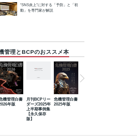
“SNS炎上”に対する「予防」と「初
動」を専門家が解説
機管理とBCPのおススメ本
危機管理白書
月刊BCPリー
危機管理白書
2023年防災・
危機管理白書
2026年版
ダーズ2025年
2025年版
BCP・リスク
2024年版
上半期事例集
マネジメント
【永久保存
事例集【永久
版】
保存版】