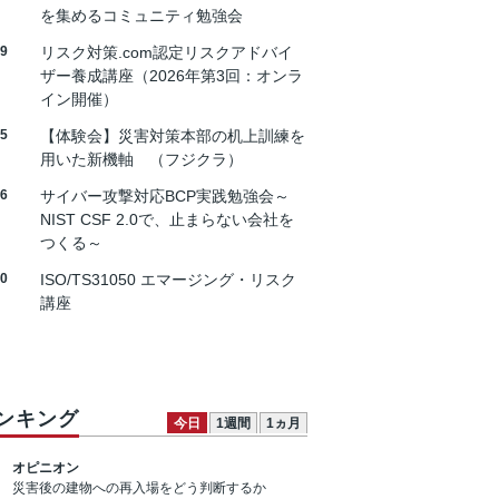
を集めるコミュニティ勉強会
19
リスク対策.com認定リスクアドバイ
ザー養成講座（2026年第3回：オンラ
イン開催）
25
【体験会】災害対策本部の机上訓練を
用いた新機軸 （フジクラ）
26
サイバー攻撃対応BCP実践勉強会～
NIST CSF 2.0で、止まらない会社を
つくる～
30
ISO/TS31050 エマージング・リスク
講座
ンキング
今日
1週間
1ヵ月
オピニオン
災害後の建物への再入場をどう判断するか