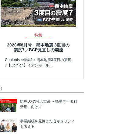
特集
2026年8月号 熊本地震 3度目の
震度7／BCP見直しの潮流
Contents＜特集1＞熊本地震3度目の震度
7【Opinion】イオンモール…
R】
防災DXの社会実装 －衛星データ利
活用に向けて
事業継続を見据えたセキュリティ
を考える