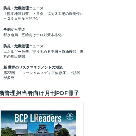
防災・危機管理ニュース
〔熊本地震影響〕トヨタ、福岡３工場の稼働停止
＝２９日生産再開予定
事例から学ぶ
都水道局、五輪向けテロ対策本格化
防災・危機管理ニュース
エネルギー危機、守り固める中国＝原油確保、燃
料の輸出制限
新 世界のリスクマネジメントの潮流
第22回 「ソーシャルメディア依存症」で訴訟
が多発
機管理担当者向け月刊PDF冊子