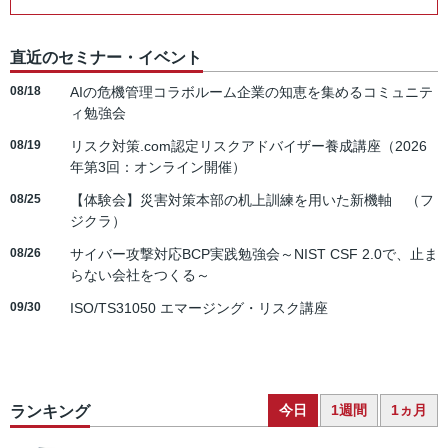
直近のセミナー・イベント
08/18
AIの危機管理コラボルーム企業の知恵を集めるコミュニテ
ィ勉強会
08/19
リスク対策.com認定リスクアドバイザー養成講座（2026
年第3回：オンライン開催）
08/25
【体験会】災害対策本部の机上訓練を用いた新機軸 （フ
ジクラ）
08/26
サイバー攻撃対応BCP実践勉強会～NIST CSF 2.0で、止ま
らない会社をつくる～
09/30
ISO/TS31050 エマージング・リスク講座
今日
1週間
1ヵ月
ランキング