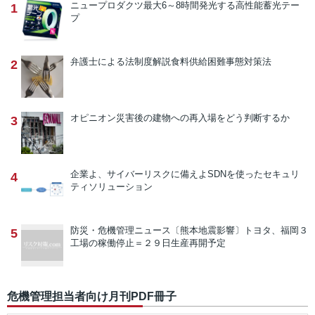
ニュープロダクツ
最大6～8時間発光する高性能蓄光テー
1
プ
弁護士による法制度解説
食料供給困難事態対策法
2
オピニオン
災害後の建物への再入場をどう判断するか
3
企業よ、サイバーリスクに備えよ
SDNを使ったセキュリ
4
ティソリューション
防災・危機管理ニュース
〔熊本地震影響〕トヨタ、福岡３
5
工場の稼働停止＝２９日生産再開予定
危機管理担当者向け月刊PDF冊子