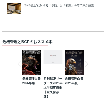
“SNS炎上”に対する「予防」と「初動」を専門家が解説
危機管理とBCPのおススメ本
危機管理白書
月刊BCPリー
危機管理白書
2023年防災・
2026年版
ダーズ2025年
2025年版
BCP・リスク
上半期事例集
マネジメント
【永久保存
事例集【永久
版】
保存版】