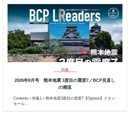
特集
2026年8月号 熊本地震 3度目の震度7／BCP見直し
の潮流
Contents＜特集1＞熊本地震3度目の震度7【Opinion】イオン
モール…