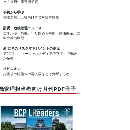
＝２９日生産再開予定
事例から学ぶ
都水道局、五輪向けテロ対策本格化
防災・危機管理ニュース
エネルギー危機、守り固める中国＝原油確保、燃
料の輸出制限
新 世界のリスクマネジメントの潮流
第22回 「ソーシャルメディア依存症」で訴訟
が多発
オピニオン
災害後の建物への再入場をどう判断するか
機管理担当者向け月刊PDF冊子