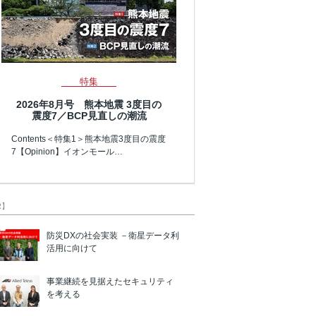
特集
2026年8月号 熊本地震 3度目の
震度7／BCP見直しの潮流
Contents＜特集1＞熊本地震3度目の震度
7【Opinion】イオンモール…
R】
防災DXの社会実装 －衛星データ利
活用に向けて
事業継続を見据えたセキュリティ
を考える