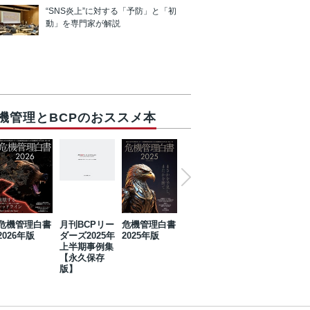
“SNS炎上”に対する「予防」と「初
動」を専門家が解説
機管理とBCPのおススメ本
危機管理白書
月刊BCPリー
危機管理白書
2023年防災・
危機管理白書
2026年版
ダーズ2025年
2025年版
BCP・リスク
2024年版
上半期事例集
マネジメント
【永久保存
事例集【永久
版】
保存版】