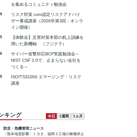
を集めるコミュニティ勉強会
19
リスク対策.com認定リスクアドバイ
ザー養成講座（2026年第3回：オンラ
イン開催）
25
【体験会】災害対策本部の机上訓練を
用いた新機軸 （フジクラ）
26
サイバー攻撃対応BCP実践勉強会～
NIST CSF 2.0で、止まらない会社を
つくる～
30
ISO/TS31050 エマージング・リスク
講座
ンキング
今日
1週間
1ヵ月
防災・危機管理ニュース
〔熊本地震影響〕トヨタ、福岡３工場の稼働停止