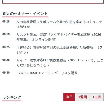
直近のセミナー・イベント
08/18
AIの危機管理コラボルーム企業の知恵を集めるコミュニテ
ィ勉強会
08/19
リスク対策.com認定リスクアドバイザー養成講座（2026
年第3回：オンライン開催）
08/25
【体験会】災害対策本部の机上訓練を用いた新機軸 （フ
ジクラ）
08/26
サイバー攻撃対応BCP実践勉強会～NIST CSF 2.0で、止ま
らない会社をつくる～
09/30
ISO/TS31050 エマージング・リスク講座
今日
1週間
1ヵ月
ランキング