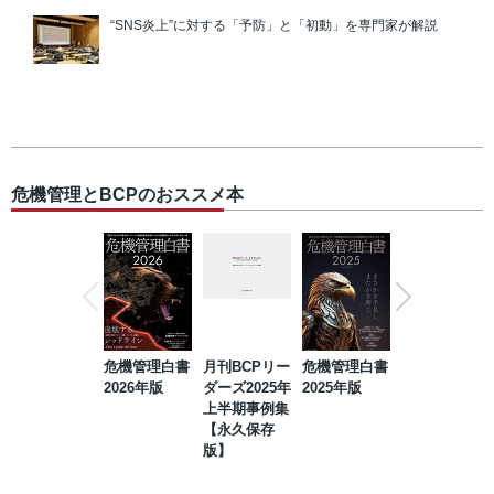
“SNS炎上”に対する「予防」と「初動」を専門家が解説
危機管理とBCPのおススメ本
危機管理白書
月刊BCPリー
危機管理白書
2023年防災・
2026年版
ダーズ2025年
2025年版
BCP・リスク
上半期事例集
マネジメント
【永久保存
事例集【永久
版】
保存版】