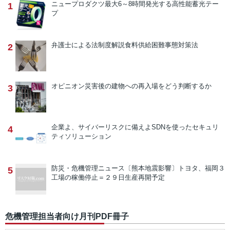
ニュープロダクツ
最大6～8時間発光する高性能蓄光テー
1
プ
弁護士による法制度解説
食料供給困難事態対策法
2
オピニオン
災害後の建物への再入場をどう判断するか
3
企業よ、サイバーリスクに備えよ
SDNを使ったセキュリ
4
ティソリューション
防災・危機管理ニュース
〔熊本地震影響〕トヨタ、福岡３
5
工場の稼働停止＝２９日生産再開予定
危機管理担当者向け月刊PDF冊子