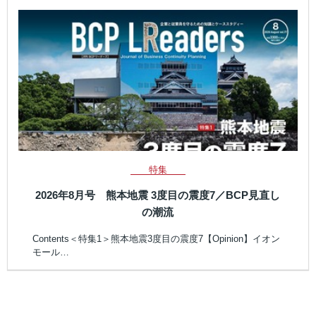
特集
2026年8月号 熊本地震 3度目の震度7／BCP見直し
の潮流
Contents＜特集1＞熊本地震3度目の震度7【Opinion】イオン
モール…