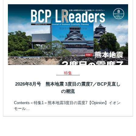
特集
2026年8月号 熊本地震 3度目の震度7／BCP見直し
の潮流
Contents＜特集1＞熊本地震3度目の震度7【Opinion】イオン
モール…