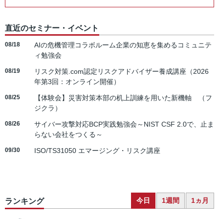
直近のセミナー・イベント
08/18
AIの危機管理コラボルーム企業の知恵を集めるコミュニテ
ィ勉強会
08/19
リスク対策.com認定リスクアドバイザー養成講座（2026
年第3回：オンライン開催）
08/25
【体験会】災害対策本部の机上訓練を用いた新機軸 （フ
ジクラ）
08/26
サイバー攻撃対応BCP実践勉強会～NIST CSF 2.0で、止ま
らない会社をつくる～
09/30
ISO/TS31050 エマージング・リスク講座
今日
1週間
1ヵ月
ランキング