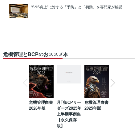
“SNS炎上”に対する「予防」と「初動」を専門家が解説
危機管理とBCPのおススメ本
危機管理白書
月刊BCPリー
危機管理白書
2023年防災・
2026年版
ダーズ2025年
2025年版
BCP・リスク
上半期事例集
マネジメント
【永久保存
事例集【永久
版】
保存版】