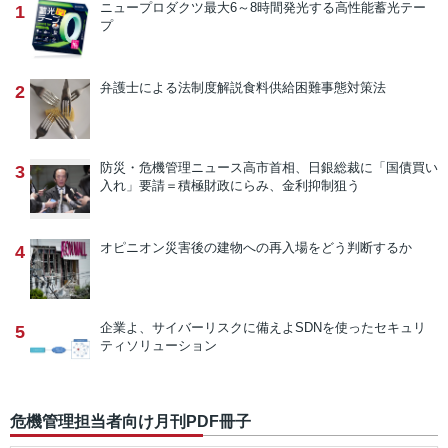
ニュープロダクツ
最大6～8時間発光する高性能蓄光テー
1
プ
弁護士による法制度解説
食料供給困難事態対策法
2
防災・危機管理ニュース
高市首相、日銀総裁に「国債買い
3
入れ」要請＝積極財政にらみ、金利抑制狙う
オピニオン
災害後の建物への再入場をどう判断するか
4
企業よ、サイバーリスクに備えよ
SDNを使ったセキュリ
5
ティソリューション
危機管理担当者向け月刊PDF冊子