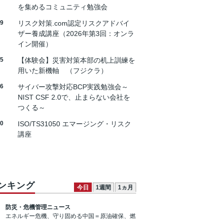
を集めるコミュニティ勉強会
19
リスク対策.com認定リスクアドバイ
ザー養成講座（2026年第3回：オンラ
イン開催）
25
【体験会】災害対策本部の机上訓練を
用いた新機軸 （フジクラ）
26
サイバー攻撃対応BCP実践勉強会～
NIST CSF 2.0で、止まらない会社を
つくる～
30
ISO/TS31050 エマージング・リスク
講座
ンキング
今日
1週間
1ヵ月
防災・危機管理ニュース
エネルギー危機、守り固める中国＝原油確保、燃