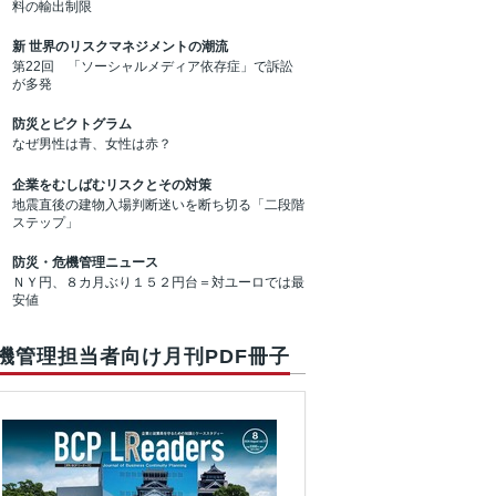
料の輸出制限
新 世界のリスクマネジメントの潮流
第22回 「ソーシャルメディア依存症」で訴訟
が多発
防災とピクトグラム
なぜ男性は青、女性は赤？
企業をむしばむリスクとその対策
地震直後の建物入場判断迷いを断ち切る「二段階
ステップ」
防災・危機管理ニュース
ＮＹ円、８カ月ぶり１５２円台＝対ユーロでは最
安値
機管理担当者向け月刊PDF冊子