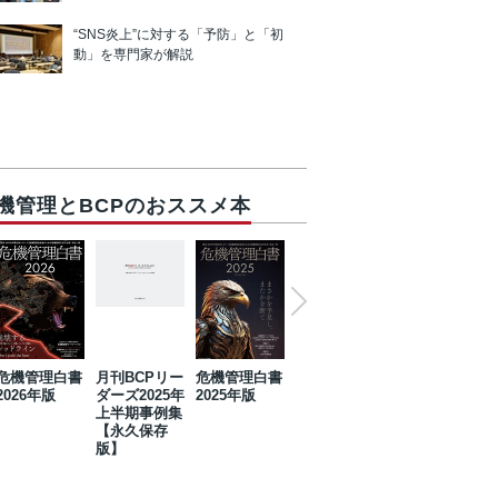
“SNS炎上”に対する「予防」と「初
動」を専門家が解説
機管理とBCPのおススメ本
危機管理白書
月刊BCPリー
危機管理白書
2023年防災・
危機管理白書
2026年版
ダーズ2025年
2025年版
BCP・リスク
2024年版
上半期事例集
マネジメント
【永久保存
事例集【永久
版】
保存版】