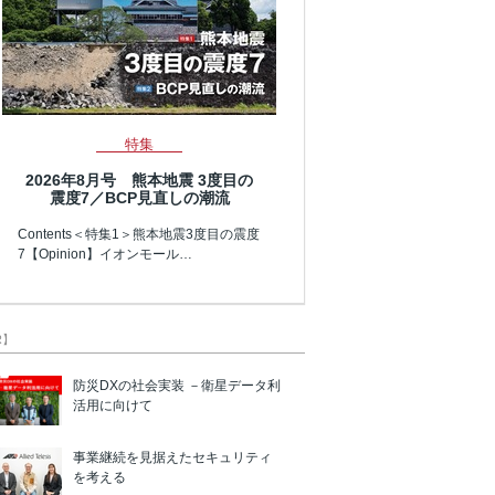
特集
2026年8月号 熊本地震 3度目の
震度7／BCP見直しの潮流
Contents＜特集1＞熊本地震3度目の震度
7【Opinion】イオンモール…
R】
防災DXの社会実装 －衛星データ利
活用に向けて
事業継続を見据えたセキュリティ
を考える