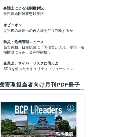
弁護士による法制度解説
食料供給困難事態対策法
オピニオン
災害後の建物への再入場をどう判断するか
防災・危機管理ニュース
高市首相、日銀総裁に「国債買い入れ」要請＝積
極財政にらみ、金利抑制狙う
企業よ、サイバーリスクに備えよ
SDNを使ったセキュリティソリューション
機管理担当者向け月刊PDF冊子