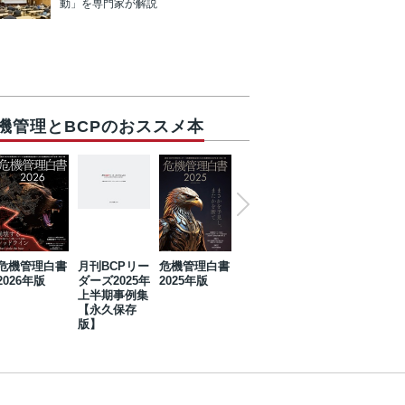
動」を専門家が解説
機管理とBCPのおススメ本
危機管理白書
月刊BCPリー
危機管理白書
2023年防災・
危機管理白書
2026年版
ダーズ2025年
2025年版
BCP・リスク
2024年版
上半期事例集
マネジメント
【永久保存
事例集【永久
版】
保存版】