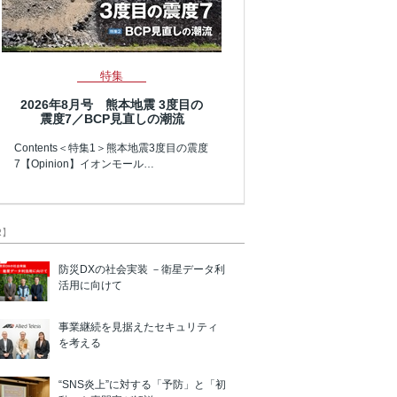
特集
2026年8月号 熊本地震 3度目の
震度7／BCP見直しの潮流
Contents＜特集1＞熊本地震3度目の震度
7【Opinion】イオンモール…
R】
防災DXの社会実装 －衛星データ利
活用に向けて
事業継続を見据えたセキュリティ
を考える
“SNS炎上”に対する「予防」と「初