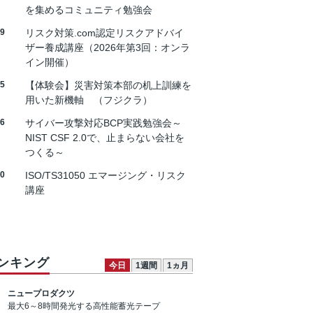
を集めるコミュニティ勉強会
19
リスク対策.com認定リスクアドバイ
ザー養成講座（2026年第3回：オンラ
イン開催）
25
【体験会】災害対策本部の机上訓練を
用いた新機軸 （フジクラ）
26
サイバー攻撃対応BCP実践勉強会～
NIST CSF 2.0で、止まらない会社を
つくる～
30
ISO/TS31050 エマージング・リスク
講座
ンキング
今日
1週間
1ヵ月
ニュープロダクツ
最大6～8時間発光する高性能蓄光テープ